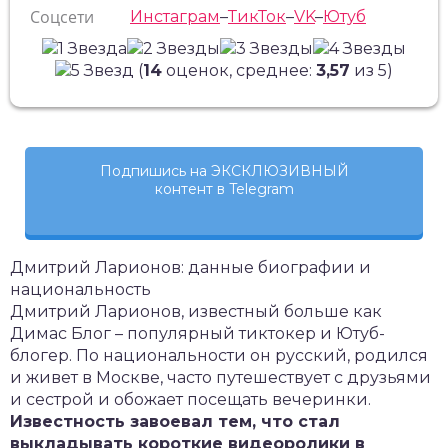
Соцсети
Инстаграм
–
ТикТок
–
VK
–
Ютуб
(
14
оценок, среднее:
3,57
из 5)
Подпишись на ЭКСКЛЮЗИВНЫЙ
контент в Telegram
Дмитрий Ларионов: данные биографии и
национальность
Дмитрий Ларионов, известный больше как
Димас Блог – популярный тиктокер и Ютуб-
блогер. По национальности он русский, родился
и живет в Москве, часто путешествует с друзьями
и сестрой и обожает посещать вечеринки.
Известность завоевал тем, что стал
выкладывать короткие видеоролики в