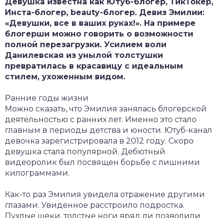
Девушка известна как Ютуб-блогер, ТикТокер,
Инста-блогер, beauty-блогер. Девиз Эмилии:
«Девушки, все в ваших руках!». На примере
блогерши можно говорить о возможности
полной перезагрузки. Усилием воли
Данилевская из унылой толстушки
превратилась в красавицу с идеальным
стилем, ухоженным видом.
Ранние годы жизни
Можно сказать, что Эмилия занялась блогерской
деятельностью с ранних лет. Именно это стало
главным в периоды детства и юности. Ютуб-канал
девочка зарегистрировала в 2012 году. Скоро
девушка стала популярной. Дебютный
видеоролик был посвящен борьбе с лишними
килограммами.
Как-то раз Эмилия увидела отражение другими
глазами. Увиденное расстроило подростка.
Пухлые щеки, толстые ноги вряд ли позволили