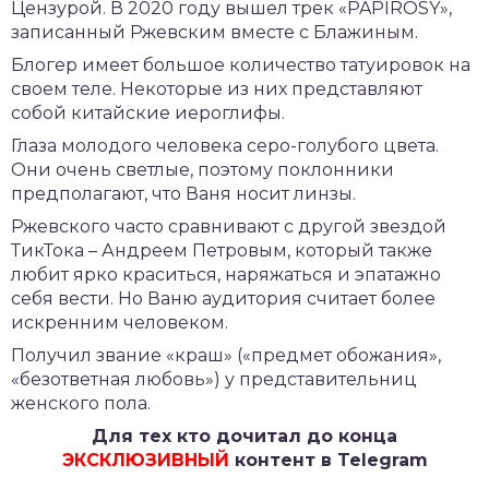
Цензурой. В 2020 году вышел трек «PAPIROSY»,
записанный Ржевским вместе с Блажиным.
Блогер имеет большое количество татуировок на
своем теле. Некоторые из них представляют
собой китайские иероглифы.
Глаза молодого человека серо-голубого цвета.
Они очень светлые, поэтому поклонники
предполагают, что Ваня носит линзы.
Ржевского часто сравнивают с другой звездой
ТикТока – Андреем Петровым, который также
любит ярко краситься, наряжаться и эпатажно
себя вести. Но Ваню аудитория считает более
искренним человеком.
Получил звание «краш» («предмет обожания»,
«безответная любовь») у представительниц
женского пола.
Для тех кто дочитал до конца
ЭКСКЛЮЗИВНЫЙ
контент в Telegram