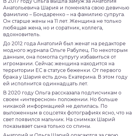
В 2017 году Ольга вышла замуж за Анатолия
Анатольевича Шария и поменяла свою девичью
фамилию – Бондаренко – на фамилию супруга.
Он старше жены на 11 лет. Женщина не только
любящая жена, но и соратник, коллега,
вдохновитель.
До 2012 года Анатолий был женат на редакторе
модного журнала Ольге Рабулец. По некоторым
данным, она помогла супругу избавиться от
игромании. Сейчас женщина находится на
территории ЕС в статусе беженки. От первого
брака у Шария есть дочь Екатерина. В этом году
ей исполнится одиннадцать лет.
В 2020 году Ольга рассказала подписчикам о
своем «интересном» положении. Но больше
никакой информацией не делилась. По
выложенным в соцсетях фотографиях ясно, что на
свет появился мальчик. На снимках Шарий
показывает сына только со спины.
Анатолий и Ольга Шарий опасаются за свою