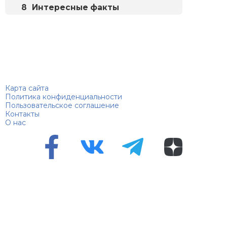
Интересные факты
Биографий
© 2018–2026 – Биографии знаменитостей по алфавиту
Карта сайта
Политика конфиденциальности
Пользовательское соглашение
Контакты
О нас
Перепечатка материалов разрешена только с указанием
первоисточника
Сетевое издание "100 биографий", зарегистрировано
Федеральной службой по надзору в сфере связи,
информационных технологий и массовых коммуникаций.
Регистрационный номер Эл №ФС 90 – 94870 от 11.06.2021
года.