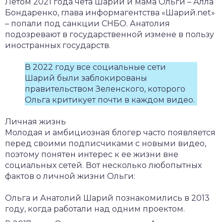
Летом 2021 года чета Шарий и мама Ольги – Алла
Бондаренко, глава информагентства «Шарий.net»
– попали под санкции СНБО. Анатолия
подозревают в государственной измене в пользу
иностранных государств.
В 2022 году все социальные сети
Шарий были заблокированы
правительством Зеленского, которого
Ольга критикует почти в каждом видео.
Личная жизнь
Молодая и амбициозная блогер часто появляется
перед своими подписчиками с новыми видео,
поэтому понятен интерес к ее жизни вне
социальных сетей. Вот несколько любопытных
фактов о личной жизни Ольги:
Ольга и Анатолий Шарий познакомились в 2013
году, когда работали над одним проектом.