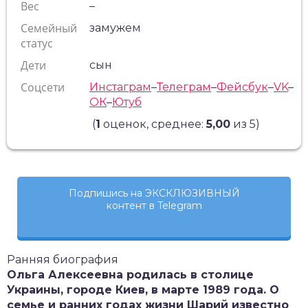
Вес
–
Семейный
замужем
статус
Дети
сын
Соцсети
Инстаграм
–
Телеграм
–
Фейсбук
–
VK
–
ОК
–
Ютуб
(
1
оценок, среднее:
5,00
из 5)
Подпишись на ЭКСКЛЮЗИВНЫЙ
контент в Telegram
Ранняя биография
Ольга Алексеевна родилась в столице
Украины, городе Киев, в марте 1989 года. О
семье и ранних годах жизни Шарий известно