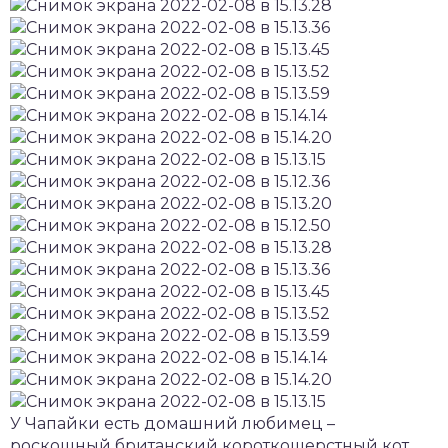
У Чапайки есть домашний любимец –
роскошный британский короткошерстный кот.