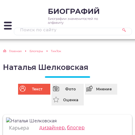
БИОГРАФИЙ
Биографии знаменитостей по
алфавиту
Главная
Блогеры
ТикТок
Наталья Шелковская
Текст
Фото
Мнение
Оценка
Карьера
дизайнер
,
блогер