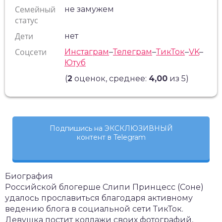
Семейный
не замужем
статус
Дети
нет
Соцсети
Инстаграм
–
Телеграм
–
ТикТок
–
VK
–
Ютуб
(
2
оценок, среднее:
4,00
из 5)
Подпишись на ЭКСКЛЮЗИВНЫЙ
контент в Telegram
Биография
Российской блогерше Слипи Принцесс (Соне)
удалось прославиться благодаря активному
ведению блога в социальной сети ТикТок.
Девушка постит коллажи своих фотографий,