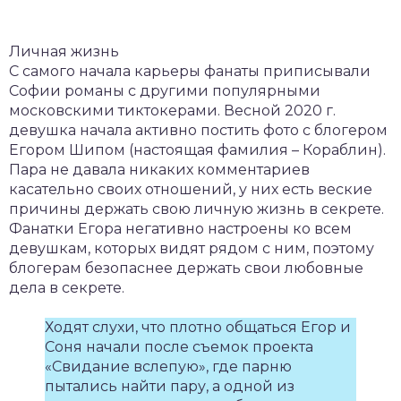
Личная жизнь
С самого начала карьеры фанаты приписывали
Софии романы с другими популярными
московскими тиктокерами. Весной 2020 г.
девушка начала активно постить фото с блогером
Егором Шипом (настоящая фамилия – Кораблин).
Пара не давала никаких комментариев
касательно своих отношений, у них есть веские
причины держать свою личную жизнь в секрете.
Фанатки Егора негативно настроены ко всем
девушкам, которых видят рядом с ним, поэтому
блогерам безопаснее держать свои любовные
дела в секрете.
Ходят слухи, что плотно общаться Егор и
Соня начали после съемок проекта
«Свидание вслепую», где парню
пытались найти пару, а одной из