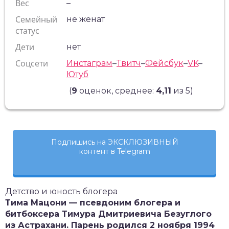
Вес
–
Семейный
не женат
статус
Дети
нет
Соцсети
Инстаграм
–
Твитч
–
Фейсбук
–
VK
–
Ютуб
(
9
оценок, среднее:
4,11
из 5)
Подпишись на ЭКСКЛЮЗИВНЫЙ
контент в Telegram
Детство и юность блогера
Тима Мацони
— псевдоним блогера и
битбоксера Тимура Дмитриевича Безуглого
из Астрахани. Парень родился 2 ноября 1994