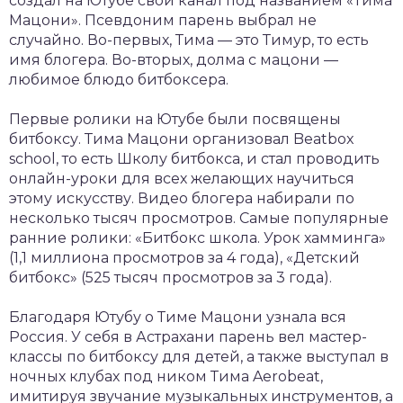
создал на Ютубе свой канал под названием «Тима
Мацони». Псевдоним парень выбрал не
случайно. Во-первых, Тима — это Тимур, то есть
имя блогера. Во-вторых, долма с мацони —
любимое блюдо битбоксера.
Первые ролики на Ютубе были посвящены
битбоксу. Тима Мацони организовал Beatbox
school, то есть Школу битбокса, и стал проводить
онлайн-уроки для всех желающих научиться
этому искусству. Видео блогера набирали по
несколько тысяч просмотров. Самые популярные
ранние ролики: «Битбокс школа. Урок хамминга»
(1,1 миллиона просмотров за 4 года), «Детский
битбокс» (525 тысяч просмотров за 3 года).
Благодаря Ютубу о Тиме Мацони узнала вся
Россия. У себя в Астрахани парень вел мастер-
классы по битбоксу для детей, а также выступал в
ночных клубах под ником Тима Aerobeat,
имитируя звучание музыкальных инструментов, а