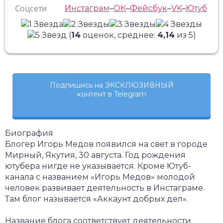
Соцсети
Инстаграм
–
ОК
–
Фейсбук
–
VK
–
Ютуб
(
14
оценок, среднее:
4,14
из 5)
Подпишись на ЭКСКЛЮЗИВНЫЙ
контент в Telegram
Биография
Блогер Игорь Медов появился на свет в городе
Мирный, Якутия, 30 августа. Год рождения
ютубера нигде не указывается. Кроме Ютуб-
канала с названием «Игорь Медов» молодой
человек развивает деятельность в Инстаграме.
Там блог называется «Аккаунт добрых дел».
Название блога соответствует деятельности