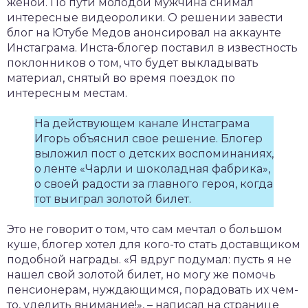
женой. По пути молодой мужчина снимал
интересные видеоролики. О решении завести
блог на Ютубе Медов анонсировал на аккаунте
Инстаграма. Инста-блогер поставил в известность
поклонников о том, что будет выкладывать
материал, снятый во время поездок по
интересным местам.
На действующем канале Инстаграма
Игорь объяснил свое решение. Блогер
выложил пост о детских воспоминаниях,
о ленте «Чарли и шоколадная фабрика»,
о своей радости за главного героя, когда
тот выиграл золотой билет.
Это не говорит о том, что сам мечтал о большом
куше, блогер хотел для кого-то стать доставщиком
подобной награды. «Я вдруг подумал: пусть я не
нашел свой золотой билет, но могу же помочь
пенсионерам, нуждающимся, порадовать их чем-
то, уделить внимание!», – написал на странице