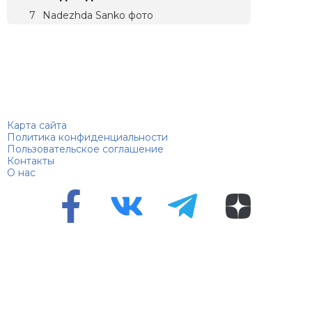
Nadezhda Sanko фото
Биографий
© 2018–2026 – Биографии знаменитостей по алфавиту
Карта сайта
Политика конфиденциальности
Пользовательское соглашение
Контакты
О нас
Перепечатка материалов разрешена только с указанием
первоисточника
Сетевое издание "100 биографий", зарегистрировано
Федеральной службой по надзору в сфере связи,
информационных технологий и массовых коммуникаций.
Регистрационный номер Эл №ФС 90 – 94870 от 11.06.2021