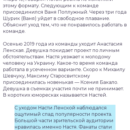
этому формату. Следующим к команде
присоединился Ваня Поплужный. Через три года
Шурик (Ваня) уйдет в свободное плавание.
Объяснит уход тем, что не понравилось работать в
команде.
Осенью 2019 года из команды уходит Анастасия
Ленская. Девушка покидает проект по личным
обстоятельствам. Настя уезжает к молодому
человеку на Украину. Какое-то время команда
работала в усеченном варианте. Скоро к Михаилу
Шевчуку, Максиму Старосвитскому
присоединилась новенькая — Ксения Бакало.
Девушка в съемках участия почти не принимает.
В коротких юморесках называется Настей.
С уходом Насти Ленской наблюдался
ощутимый спад популярности проекта.
Большой части зрительской аудитории
нравилась именно Настя. Фанаты стали