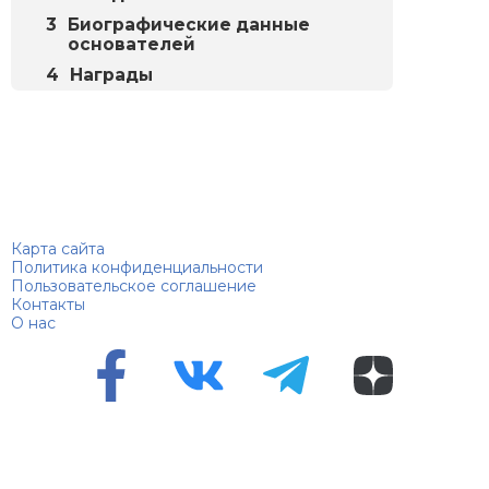
Биографические данные
основателей
Награды
Биографий
© 2018–2026 – Биографии знаменитостей по алфавиту
Карта сайта
Политика конфиденциальности
Пользовательское соглашение
Контакты
О нас
Перепечатка материалов разрешена только с указанием
первоисточника
Сетевое издание "100 биографий", зарегистрировано