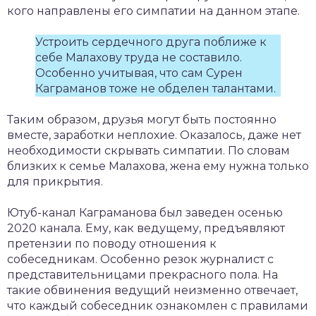
кого направлены его симпатии на данном этапе.
Устроить сердечного друга поближе к
себе Малахову труда не составило.
Особенно учитывая, что сам Сурен
Каграманов тоже не обделен талантами.
Таким образом, друзья могут быть постоянно
вместе, заработки неплохие. Оказалось, даже нет
необходимости скрывать симпатии. По словам
близких к семье Малахова, жена ему нужна только
для прикрытия.
Ютуб-канал Каграманова был заведен осенью
2020 канала. Ему, как ведущему, предъявляют
претензии по поводу отношения к
собеседникам. Особенно резок журналист с
представительницами прекрасного пола. На
такие обвинения ведущий неизменно отвечает,
что каждый собеседник ознакомлен с правилами