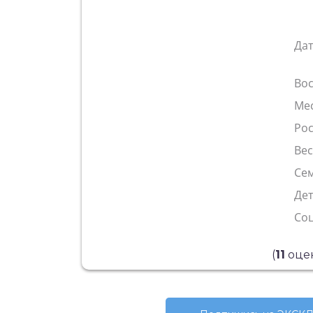
Да
Во
Ме
Рос
Ве
Сем
Де
Со
(
11
оцен