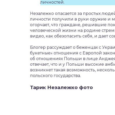
личностей.
Незалежко опасается за простых люде
личности получили в руки оружие и м
огорчает, что граждане, решившие поки
человеческой жизни на родине стреми
видео, как обезопасить себя, и дает со
Блогер рассуждает о беженцах с Украин
букетные» отношения с Европой законч
об отношениях Польши в лице Анджея
отвечает, что и у Польши высокие ам
возникнет такая возможность, несколь
польского государства.
Тарик Незалежко фото