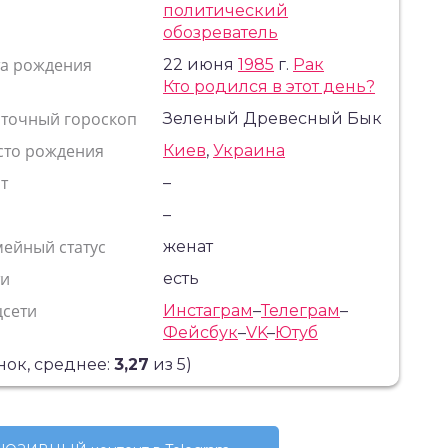
политический
обозреватель
та рождения
22 июня
1985
г.
Рак
Кто родился в этот день?
сточный гороскоп
Зеленый Древесный Бык
сто рождения
Киев
,
Украина
т
–
с
–
ейный статус
женат
ти
есть
цсети
Инстаграм
–
Телеграм
–
Фейсбук
–
VK
–
Ютуб
ок, среднее:
3,27
из 5)