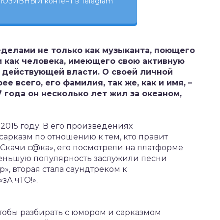
ЮЗИВНЫЙ контент в Telegram
ределами не только как музыканта, поющего
 и как человека, имеющего свою активную
 действующей власти. О своей личной
е всего, его фамилия, так же, как и имя, –
7 года он несколько лет жил за океаном,
2015 году. В его произведениях
сарказм по отношению к тем, кто правит
«Скачи с@ка», его посмотрели на платформе
меньшую популярность заслужили песни
», вторая стала саундтреком к
зА чТО!».
чтобы разбирать с юмором и сарказмом