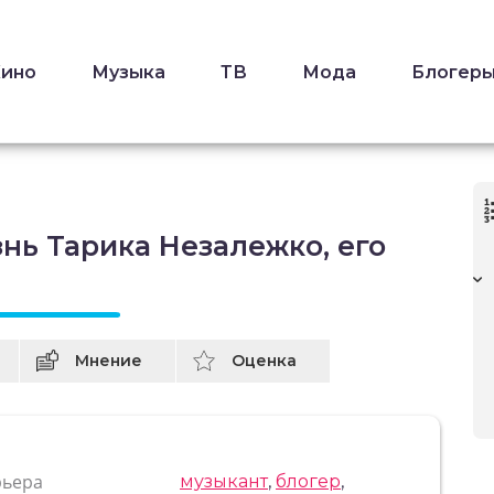
Кино
Музыка
ТВ
Мода
Блогер
нь Тарика Незалежко, его
Мнение
Оценка
рьера
музыкант
,
блогер
,