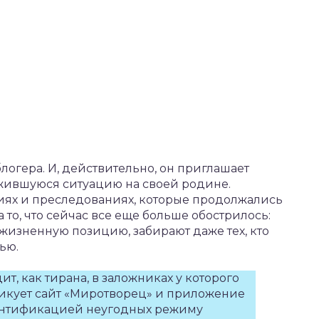
логера. И, действительно, он приглашает
ожившуюся ситуацию на своей родине.
иях и преследованиях, которые продолжались
 то, что сейчас все еще больше обострилось:
изненную позицию, забирают даже тех, кто
ью.
, как тирана, в заложниках у которого
тикует сайт «Миротворец» и приложение
дентификацией неугодных режиму