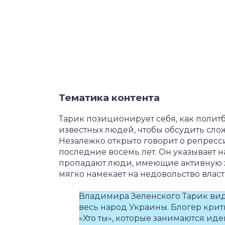
Тематика контента
Тарик позиционирует себя, как политб
известных людей, чтобы обсудить сл
Незалежко открыто говорит о репресс
последние восемь лет. Он указывает на
пропадают люди, имеющие активную ж
мягко намекает на недовольство власт
Владимира Зеленского Тарик видит
весь народ Украины. Блогер кри
«Хто ты», которые занимаются и