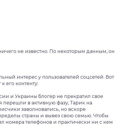
ичего не известно. По некоторым данным, он
льный интерес у пользователей соцсетей. Вот
к его контенту:
сии и Украины блогер не прекратил свое
я перешли в активную фазу, Тарик на
писчики заволновались, но вскоре
 пределы страны и вывез свою семью. Чтобы
ял номера телефонов и практически ни с кем