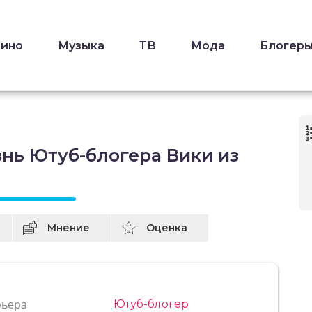
Кино
Музыка
ТВ
Мода
Блогер
нь Ютуб-блогера Вики из
Мнение
Оценка
рьера
Ютуб-блогер