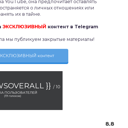
а YouTube, она предпочитает оставлять
остраняется о личных отношениях или
нять их в тайне.
а
ЭКСКЛЮЗИВНЫЙ
контент в Telegram
ла мы публикуем закрытые материалы!
 ЭКСКЛЮЗИВНЫЙ контент
EWSOVERALL }}
/ 10
КА ПОЛЬЗОВАТЕЛЕЙ
(
19
голосов)
8.8