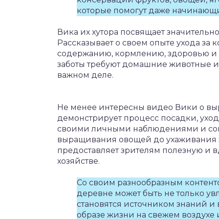
которые помогут даже начинающ
Вика их хутора посвящает значитель
Рассказывает о своем опыте ухода за 
содержанию, кормлению, здоровью и 
заботы требуют домашние животные и 
важном деле.
Не менее интересны видео Вики о вы
демонстрирует процесс посадки, уход
своими личными наблюдениями и сов
выращивания овощей до ухаживания 
предоставляет зрителям полезную и
хозяйстве.
Со своим разнообразным контенто
деревне может быть не только увл
становятся источником знаний и в
образе жизни на свежем воздухе 