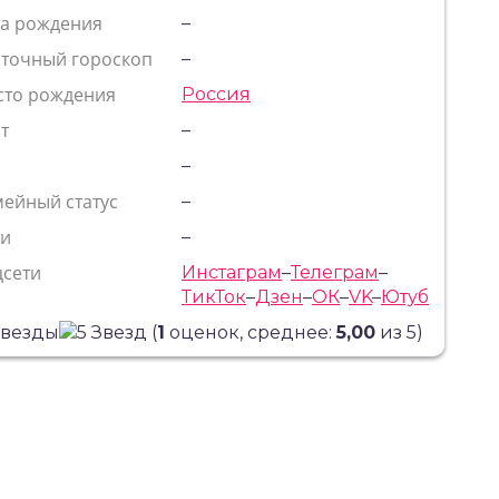
та рождения
–
сточный гороскоп
–
сто рождения
Россия
т
–
с
–
ейный статус
–
ти
–
цсети
Инстаграм
–
Телеграм
–
ТикТок
–
Дзен
–
ОК
–
VK
–
Ютуб
(
1
оценок, среднее:
5,00
из 5)