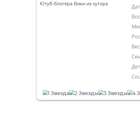
Да
Во
Ме
Рос
Ве
Сем
Де
Со