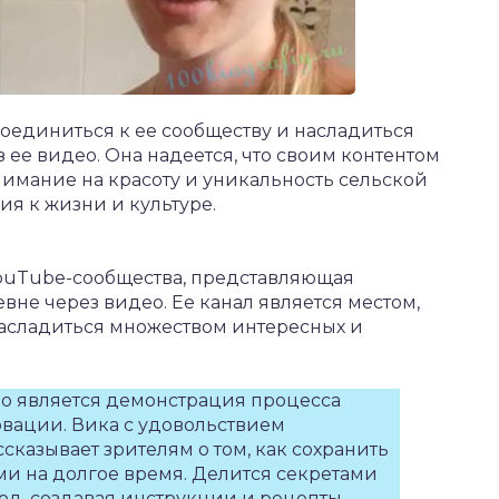
оединиться к ее сообществу и насладиться
ее видео. Она надеется, что своим контентом
имание на красоту и уникальность сельской
я к жизни и культуре.
 YouTube-сообщества, представляющая
вне через видео. Ее канал является местом,
насладиться множеством интересных и
о является демонстрация процесса
вации. Вика с удовольствием
сказывает зрителям о том, как сохранить
ми на долгое время. Делится секретами
од, создавая инструкции и рецепты,