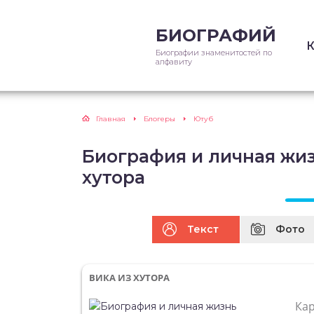
БИОГРАФИЙ
Биографии знаменитостей по
алфавиту
Главная
Блогеры
Ютуб
Биография и личная жиз
хутора
Текст
Фото
ВИКА ИЗ ХУТОРА
Ка