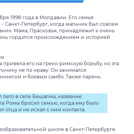
бря 1998 года в Молдавии. Его семья
− Санкт-Петербург, когда мальчик был совсем
нин. Мама, Прасковья, принадлежит к очень
рень гордится происхождением и историей
ды
а привела его на греко-римскую борьбу, но эта
ьчику не по нраву. Он занимался
теннисом и боевым самбо. Также парень
 лето в селе Бешалма, название
апа Ромы бросил семью, когда ему было
ел отца и не искал с ним контакта.
еобразовательной школе в Санкт-Петербурге.