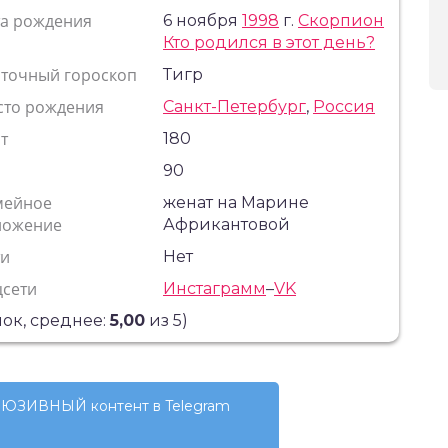
та рождения
6 ноября
1998
г.
Скорпион
Кто родился в этот день?
сточный гороскоп
Тигр
сто рождения
Санкт-Петербург
,
Россия
т
180
с
90
мейное
женат на Марине
ложение
Африкантовой
ти
Нет
цсети
Инстаграмм
–
VK
ок, среднее:
5,00
из 5)
ЮЗИВНЫЙ контент в Telegram