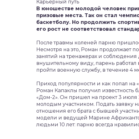
Карьерный путь
В юношестве молодой человек прин
призовые места. Так он стал чемпи
баскетболу. Но продолжить спортив
его рост не соответствовал стандар
После травмы коленей парню пришлос
Несмотря на это, Роман продолжает 
занятий на тренажерах и соблюдения 
внушительному виду, парень работал в
пройти военную службу, в течение 4 
Приход популярности и как попал на 
Роман Капаклы получил известность 
«Дом-2». Он пришел на проект 3 июля 2
молодым участником. Подать заявку н
отношения его брата с бывшей участн
модели и ведущей Марине Африканто
людьми 10 лет: парню всегда нравили