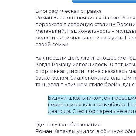
Биографическая справка
Роман Капаклы появился на свет 6 ноя
переехала в северную столицу России 
маленький. Национальность – молдава
редкой национальности гагаузов. Па
своей семьи.
Как прошли детские и юношеские го
Когда Роману исполнилось 10 лет, мам
спортивная дисциплина оказалась мал
баскетболом, биатлоном, настольным 
танцевал в уличном стиле брейк-данс.
Будучи школьником, он проводил
переводится как «пять яблок». П
два года. С тех пор парень не вид
Где получал образование
Роман Капаклы учился в обычной общ