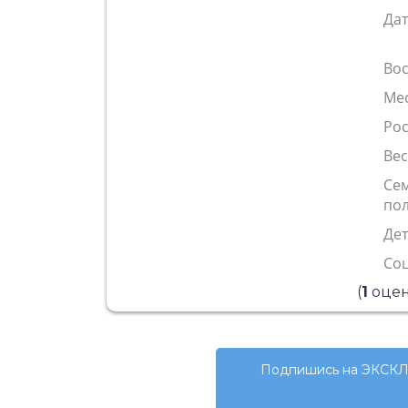
Да
Во
Ме
Рос
Ве
Се
по
Де
Со
(
1
оцен
Подпишись на ЭКСКЛ