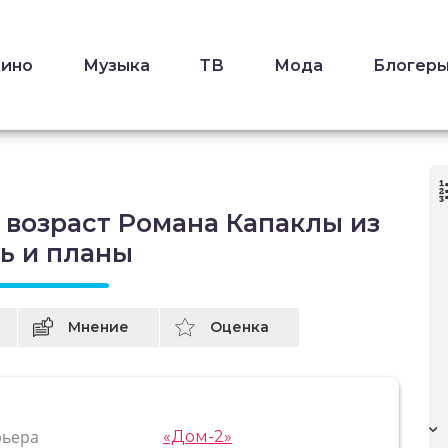
Кино
Музыка
ТВ
Мода
Блогер
 возраст Романа Капаклы из
нь и планы
Мнение
Оценка
рьера
«Дом-2»