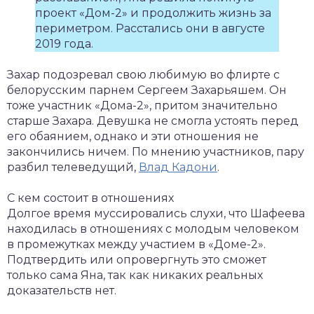
проект «Дом-2» и продолжить жизнь за
периметром. Расстались они в августе
2019 года.
Захар подозревал свою любимую во флирте с
белорусским парнем Сергеем Захарьяшем. Он
тоже участник «Дома-2», притом значительно
старше Захара. Девушка не смогла устоять перед
его обаянием, однако и эти отношения не
закончились ничем. По мнению участников, пару
разбил телеведущий,
Влад Кадони
.
С кем состоит в отношениях
Долгое время муссировались слухи, что Шафеева
находилась в отношениях с молодым человеком
в промежутках между участием в «Доме-2».
Подтвердить или опровергнуть это сможет
только сама Яна, так как никаких реальных
доказательств нет.