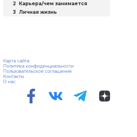
Карьера/чем занимается
Личная жизнь
Биографий
© 2018–2026 – Биографии знаменитостей по алфавиту
Карта сайта
Политика конфиденциальности
Пользовательское соглашение
Контакты
О нас
Перепечатка материалов разрешена только с указанием
первоисточника
Сетевое издание "100 биографий", зарегистрировано
Федеральной службой по надзору в сфере связи,
информационных технологий и массовых коммуникаций.