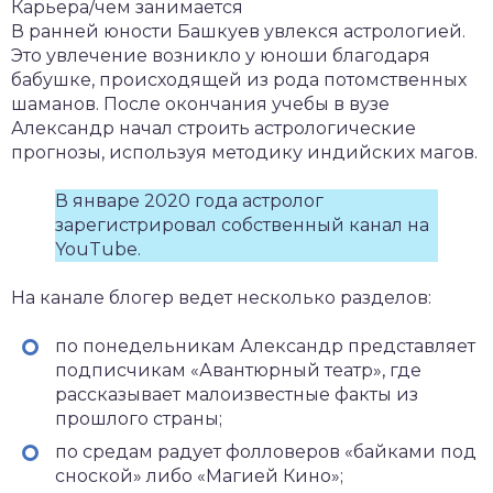
Карьера/чем занимается
В ранней юности Башкуев увлекся астрологией.
Это увлечение возникло у юноши благодаря
бабушке, происходящей из рода потомственных
шаманов. После окончания учебы в вузе
Александр начал строить астрологические
прогнозы, используя методику индийских магов.
В январе 2020 года астролог
зарегистрировал собственный канал на
YouTube.
На канале блогер ведет несколько разделов:
по понедельникам Александр представляет
подписчикам «Авантюрный театр», где
рассказывает малоизвестные факты из
прошлого страны;
по средам радует фолловеров «байками под
сноской» либо «Магией Кино»;