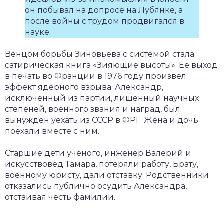
он побывал на допросе на Лубянке, а
после войны с трудом продвигался в
науке.
Венцом борьбы Зиновьева с системой стала
сатирическая книга «Зияющие высоты». Ее выход
в печать во Франции в 1976 году произвел
эффект ядерного взрыва. Александр,
исключенный из партии, лишенный научных
степеней, военного звания и наград, был
вынужден уехать из СССР в ФРГ. Жена и дочь
поехали вместе с ним.
Старшие дети ученого, инженер Валерий и
искусствовед Тамара, потеряли работу, Брату,
военному юристу, дали отставку. Родственники
отказались публично осудить Александра,
отстаивая честь фамилии.