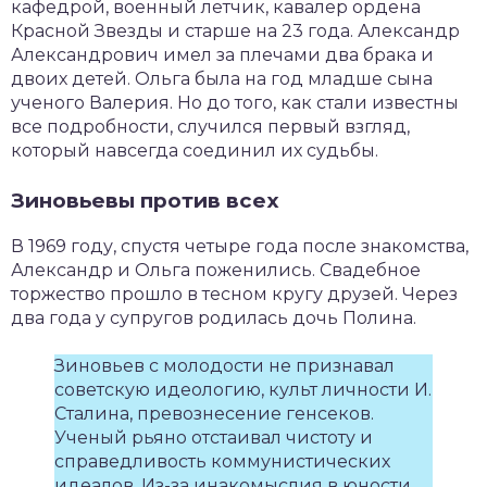
кафедрой, военный летчик, кавалер ордена
Красной Звезды и старше на 23 года. Александр
Александрович имел за плечами два брака и
двоих детей. Ольга была на год младше сына
ученого Валерия. Но до того, как стали известны
все подробности, случился первый взгляд,
который навсегда соединил их судьбы.
Зиновьевы против всех
В 1969 году, спустя четыре года после знакомства,
Александр и Ольга поженились. Свадебное
торжество прошло в тесном кругу друзей. Через
два года у супругов родилась дочь Полина.
Зиновьев с молодости не признавал
советскую идеологию, культ личности И.
Сталина, превознесение генсеков.
Ученый рьяно отстаивал чистоту и
справедливость коммунистических
идеалов. Из-за инакомыслия в юности