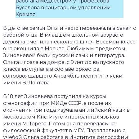
работала медсестрой у профессора
Бусалова в санитарном управлении
Кремля.
В детстве семья Ольги часто переезжала в связи с
работой отца. В младшем школьном возрасте
девочка сменила несколько школ. Восьмой класс
она окончила в Москве. Любимым предметом
Зиновьевой были русский язык и литература.
Ольга играла на домре, с 9 лет до выпускного
класса выступала в составе оркестра,
сопровождавшего Ансамбль песни и пляски
имени В. Локтева.
В 18 лет Зиновьева поступила на курсы
стенографии при МИДе СССР, а после их
окончания три года изучала английский язык в
московском Институте иностранных языков
имени М. Тореза. Потом она перевелась на
философский факультет в МГУ. Параллельно с
учебой Ольга работала в Институте философии