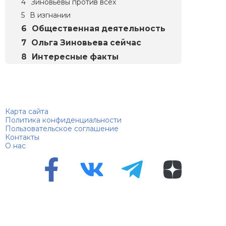
Зиновьевы против всех
В изгнании
Общественная деятельность
Ольга Зиновьева сейчас
Интересные факты
Биографий
© 2018–2026 – Биографии знаменитостей по алфавиту
Карта сайта
Политика конфиденциальности
Пользовательское соглашение
Контакты
О нас
Перепечатка материалов разрешена только с указанием
первоисточника
Сетевое издание "100 биографий", зарегистрировано
Федеральной службой по надзору в сфере связи,