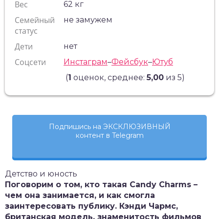
Вес
62 кг
Семейный
не замужем
статус
Дети
нет
Соцсети
Инстаграм
–
Фейсбук
–
Ютуб
(
1
оценок, среднее:
5,00
из 5)
Подпишись на ЭКСКЛЮЗИВНЫЙ
контент в Telegram
Детство и юность
Поговорим о том, кто такая Candy Charms –
чем она занимается, и как смогла
заинтересовать публику. Кэнди Чармс,
британская модель, знаменитость фильмов