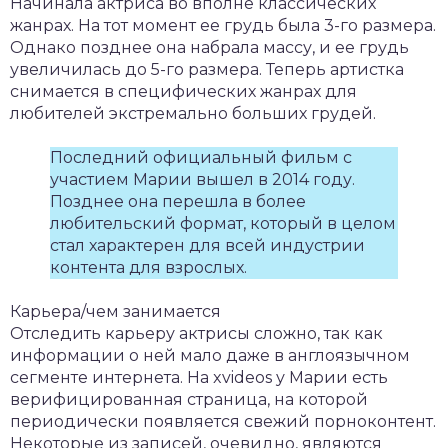
Начинала актриса во вполне классических
жанрах. На тот момент ее грудь была 3-го размера.
Однако позднее она набрала массу, и ее грудь
увеличилась до 5-го размера. Теперь артистка
снимается в специфических жанрах для
любителей экстремально больших грудей.
Последний официальный фильм с
участием Марии вышел в 2014 году.
Позднее она перешла в более
любительский формат, который в целом
стал характерен для всей индустрии
контента для взрослых.
Карьера/чем занимается
Отследить карьеру актрисы сложно, так как
информации о ней мало даже в англоязычном
сегменте интернета. На xvideos у Марии есть
верифицированная страница, на которой
периодически появляется свежий порноконтент.
Некоторые из записей, очевидно, являются