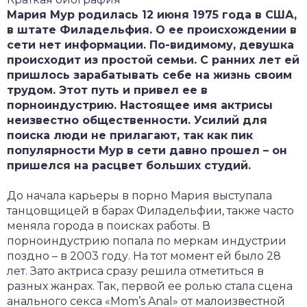
Мария Мур родилась 12 июня 1975 года в США,
в штате Филадельфия. О ее происхождении в
сети нет информации. По-видимому, девушка
происходит из простой семьи. С ранних лет ей
пришлось зарабатывать себе на жизнь своим
трудом. Этот путь и привел ее в
порноиндустрию. Настоящее имя актрисы
неизвестно общественности. Усилий для
поиска люди не прилагают, так как пик
популярности Мур в сети давно прошел – он
пришелся на расцвет больших студий.
До начала карьеры в порно Мария выступала
танцовщицей в барах Филадельфии, также часто
меняла города в поисках работы. В
порноиндустрию попала по меркам индустрии
поздно – в 2003 году. На тот момент ей было 28
лет. Зато актриса сразу решила отметиться в
разных жанрах. Так, первой ее ролью стала сцена
анального секса «Mom’s Anal» от малоизвестной