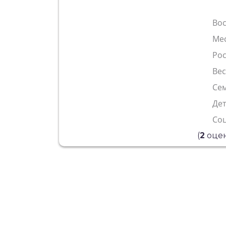
Во
Ме
Рос
Ве
Сем
Де
Со
(
2
оцен