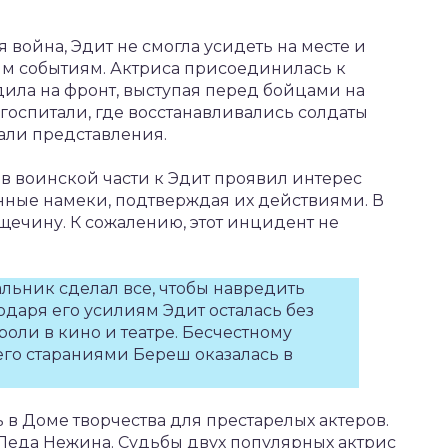
 война, Эдит не смогла усидеть на месте и
м событиям. Актриса присоединилась к
ила на фронт, выступая перед бойцами на
 госпитали, где восстанавливались солдаты
вали представления.
в воинской части к Эдит проявил интерес
нные намеки, подтверждая их действиями. В
щечину. К сожалению, этот инцидент не
альник сделал все, чтобы навредить
даря его усилиям Эдит осталась без
роли в кино и театре. Бесчестному
 его стараниями Береш оказалась в
 в Доме творчества для престарелых актеров.
 Леда Нежина. Судьбы двух популярных актрис