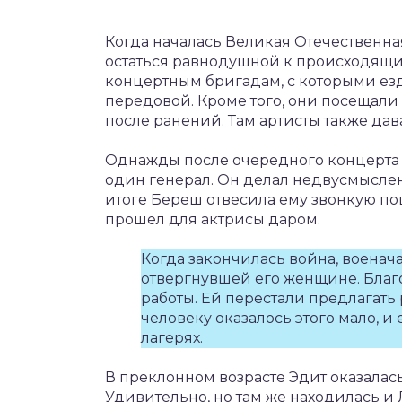
Когда началась Великая Отечественная
остаться равнодушной к происходящи
концертным бригадам, с которыми езд
передовой. Кроме того, они посещали
после ранений. Там артисты также да
Однажды после очередного концерта 
один генерал. Он делал недвусмысле
итоге Береш отвесила ему звонкую по
прошел для актрисы даром.
Когда закончилась война, военач
отвергнувшей его женщине. Благо
работы. Ей перестали предлагать 
человеку оказалось этого мало, и
лагерях.
В преклонном возрасте Эдит оказалась
Удивительно, но там же находилась и