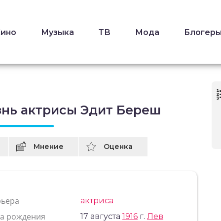
Кино
Музыка
ТВ
Мода
Блогер
знь актрисы Эдит Береш
Мнение
Оценка
рьера
актриса
та рождения
17 августа
1916
г.
Лев