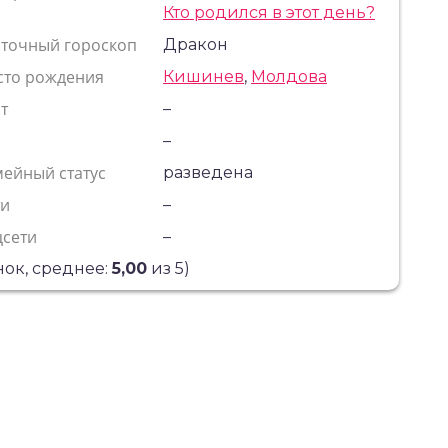
Кто родился в этот день?
сточный гороскоп
Дракон
сто рождения
Кишинев
,
Молдова
т
–
с
–
ейный статус
разведена
ти
–
цсети
–
ок, среднее:
5,00
из 5)