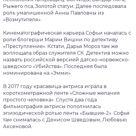
Рыжего пса, Золотой статуи. Далее последовала
роль умалишенной Анны Павловны из
«Возмутителя».
Кинематографическая карьера Софьи началась с
роли блогерши Марии Вишни по детективу
«Преступление». Кстати, Дарья Мороз там же
воплощала образ служителя СК. Детектив можно
назвать российской версией датско-норвежско-
шведского «Убийства». Последняя была
номинирована на «Эмми».
В 2017 году красавица-актриса играла в
короткометражной ленте «Сложные желания
простого человека». Спустя два года
фильмография актрисы пополнилась
эпизодической ролью ленты «Бывшие-2». Софья
там снималась с Денисом Шведовым, Любовью
Аксеновой.