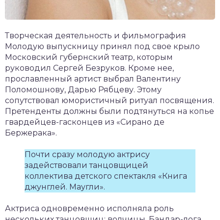
Творческая деятельность и фильмография
Молодую выпускницу принял под свое крыло
Московский губернский театр, которым
руководил Сергей Безруков. Кроме нее,
прославленный артист выбрал Валентину
Поломошнову, Дарью Рябцеву. Этому
сопутствовал юмористичный ритуал посвящения.
Претенденты должны были подтянуться на копье
гвардейцев-гасконцев из «Сирано де
Бержерака».
Почти сразу молодую актрису
задействовали танцовщицей
коллектива детского спектакля «Книга
джунглей. Маугли».
Актриса одновременно исполняла роль
нескольких танцовщиц: волчицы, Бандар-лога,