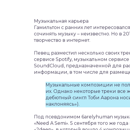
Музыкальная карьера
Гамильтон с ранних лет интересовался
сочинять музыку – неизвестно. Но в 2
творчество в интернет.
Певец разместил несколько своих тре
сервисе Spotify, музыкальном сервисе 
SoundCloud, предназначенной для р
информации, в том числе для размещ
Музыкальные композиции не поль
их. Однако некоторые треки все ж
дебютный сингл Тоби Аарона носил 
наклоняясь»).
Под псевдонимом 6arelyhuman музыкант
«Need A Semi». 5 сентября того же го
«2deep», в который вошло 4 композиц