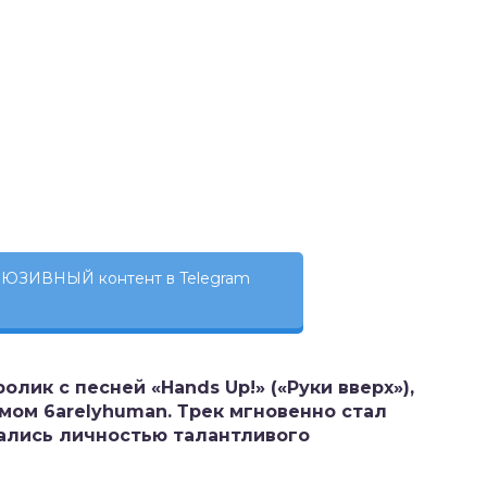
ЮЗИВНЫЙ контент в Telegram
 ролик с песней
«Hands Up!»
(«Руки вверх»),
ом 6arelyhuman. Трек мгновенно стал
вались личностью талантливого