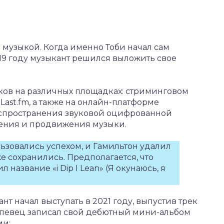
 музыкой. Когда именно Тоби начал сам
019 году музыкант решился выложить свое
ков на различных площадках: стриминговом
Last.fm, а также на онлайн-платформе
аспространения звуковой оцифрованной
ения и продвижения музыки.
зовались успехом, и Гамильтон удалил
е сохранились. Предполагается, что
название «i Dip I Lean» (Я окунаюсь, я
 начал выступать в 2021 году, выпустив трек
да певец записал свой дебютный мини-альбом
ии: