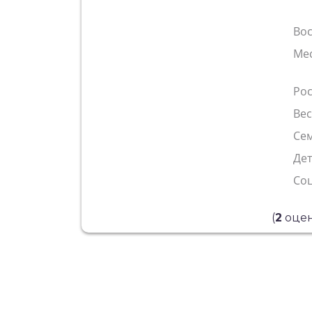
Во
Ме
Рос
Ве
Сем
Де
Со
(
2
оцен