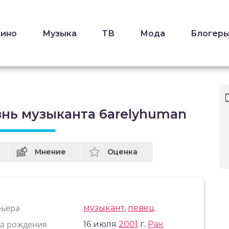
Кино
Музыка
ТВ
Мода
Блогер
знь музыканта 6arelyhuman
Мнение
Оценка
рьера
музыкант
,
певец
та рождения
16 июля
2001
г.
Рак