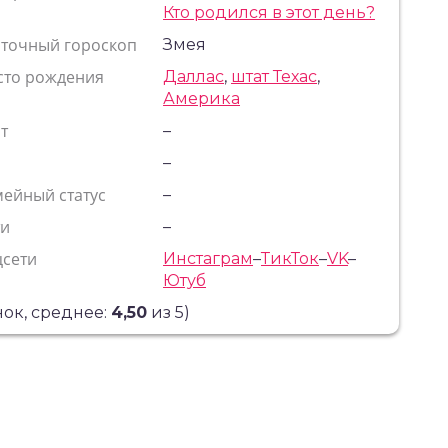
Кто родился в этот день?
сточный гороскоп
Змея
сто рождения
Даллас
,
штат Техас
,
Америка
т
–
с
–
ейный статус
–
ти
–
цсети
Инстаграм
–
ТикТок
–
VK
–
Ютуб
ок, среднее:
4,50
из 5)