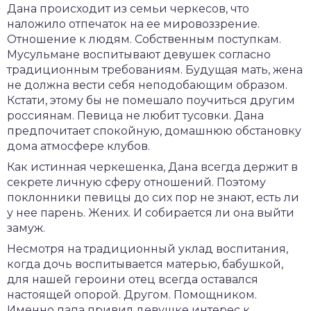
Дана происходит из семьи черкесов, что
наложило отпечаток на ее мировоззрение.
Отношение к людям. Собственным поступкам.
Мусульмане воспитывают девушек согласно
традиционным требованиям. Будущая мать, жена
не должна вести себя неподобающим образом.
Кстати, этому бы не помешало поучиться другим
россиянам. Певица не любит тусовки. Дана
предпочитает спокойную, домашнюю обстановку
дома атмосфере клубов.
Как истинная черкешенка, Дана всегда держит в
секрете личную сферу отношений. Поэтому
поклонники певицы до сих пор не знают, есть ли
у нее парень. Жених. И собирается ли она выйти
замуж.
Несмотря на традиционный уклад воспитания,
когда дочь воспитывается матерью, бабушкой,
для нашей героини отец всегда оставался
настоящей опорой. Другом. Помощником.
Именно папа привил девушке интерес к