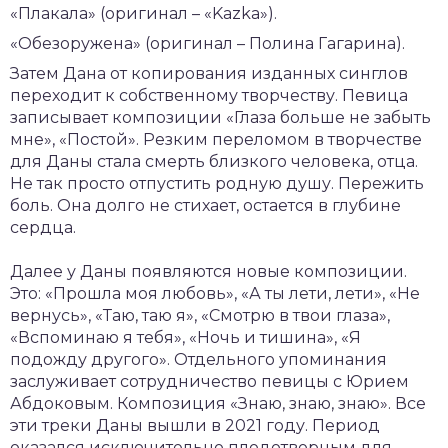
«Плакала» (оригинал – «Kazka»).
«Обезоружена» (оригинал – Полина Гагарина).
Затем Дана от копирования изданных синглов
переходит к собственному творчеству. Певица
записывает композиции «Глаза больше не забыть
мне», «Постой». Резким переломом в творчестве
для Даны стала смерть близкого человека, отца.
Не так просто отпустить родную душу. Пережить
боль. Она долго не стихает, остается в глубине
сердца.
Далее у Даны появляются новые композиции.
Это: «Прошла моя любовь», «А ты лети, лети», «Не
вернусь», «Таю, таю я», «Смотрю в твои глаза»,
«Вспоминаю я тебя», «Ночь и тишина», «Я
подожду другого». Отдельного упоминания
заслуживает сотрудничество певицы с Юрием
Абдоковым. Композиция «Знаю, знаю, знаю». Все
эти треки Даны вышли в 2021 году. Период
оказался исключительно плодотворным для