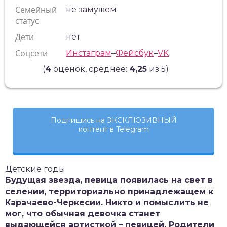
Семейный
не замужем
статус
Дети
нет
Соцсети
Инстаграм
–
Фейсбук
–
VK
(
4
оценок, среднее:
4,25
из 5)
Подпишись на ЭКСКЛЮЗИВНЫЙ
контент в Telegram
Детские годы
Будущая звезда, певица появилась на свет в
селении, территориально принадлежащем к
Карачаево-Черкесии. Никто и помыслить не
мог, что обычная девочка станет
выдающейся артисткой – певицей. Родители