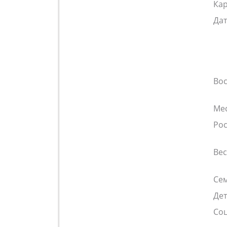
Ка
Да
Во
Ме
Рос
Ве
Сем
Де
Со