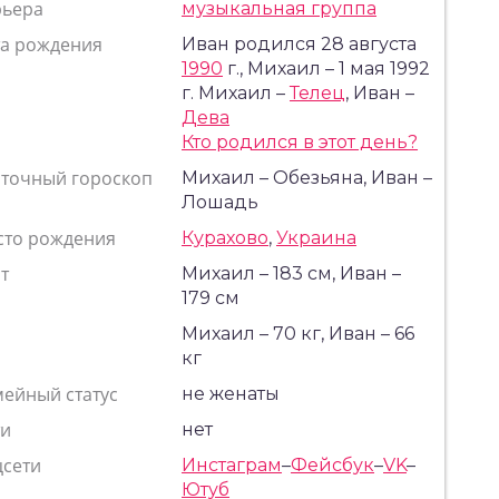
рьера
музыкальная группа
та рождения
Иван родился 28 августа
1990
г., Михаил – 1 мая 1992
г. Михаил –
Телец
, Иван –
Дева
Кто родился в этот день?
сточный гороскоп
Михаил – Обезьяна, Иван –
Лошадь
сто рождения
Курахово
,
Украина
т
Михаил – 183 см, Иван –
179 см
с
Михаил – 70 кг, Иван – 66
кг
ейный статус
не женаты
ти
нет
цсети
Инстаграм
–
Фейсбук
–
VK
–
Ютуб