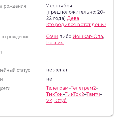
та рождения
7 сентября
(предположительно: 20-
22 года)
Дева
Кто родился в этот день?
сто рождения
Сочи
либо
Йошкар-Ола
,
Россия
т
–
с
–
ейный статус
не женат
ти
нет
цсети
Телеграм
–
Телеграм2
–
ТикТок
–
ТикТок2
–
Твитч
–
VK
–
Ютуб