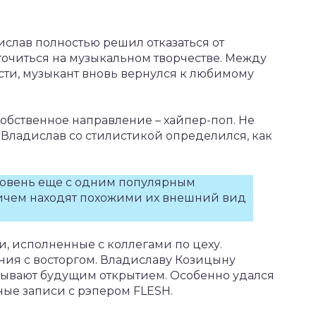
ислав полностью решил отказаться от
очиться на музыкальном творчестве. Между
ости, музыкант вновь вернулся к любимому
обственное направление – хайпер-поп. Не
 Владислав со стилистикой определился, как
уровень еще с одним популярным
ричем находят похожими их внешний вид
и, исполненные с коллегами по цеху.
ия с восторгом. Владиславу Козицыну
зывают будущим открытием. Особенно удался
тные записи с рэпером FLESH.