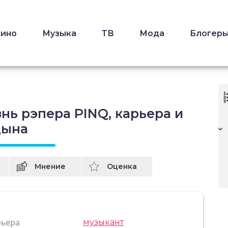
Кино
Музыка
ТВ
Мода
Блогер
нь рэпера PINQ, карьера и
цына
Мнение
Оценка
рьера
музыкант