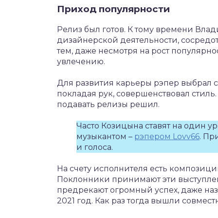
Приход популярности
Релиз был готов. К тому времени Влад
дизайнерской деятельности, сосредот
тем, даже несмотря на рост популярн
увлечению.
Для развития карьеры рэпер выбрал с
покладая рук, совершенствовал стиль.
подавать релизы решил.
Часто Козицына ставят на один 
музыкантом –
рэпером Lovv66
. П
и голоса.
На счету исполнителя есть композици
Поклонники принимают эти выступлен
предрекают огромный успех, даже на
2021 год. Как раз тогда вышли совмес