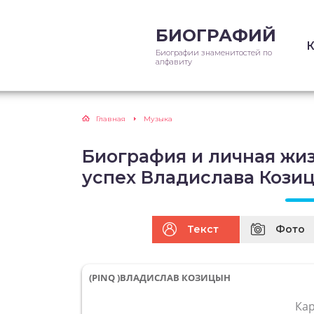
БИОГРАФИЙ
Биографии знаменитостей по
алфавиту
Главная
Музыка
Биография и личная жиз
успех Владислава Кози
Текст
Фото
(PINQ )ВЛАДИСЛАВ КОЗИЦЫН
Ка