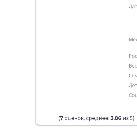
Да
Ме
Рос
Ве
Сем
Де
Со
(
7
оценок, среднее:
3,86
из 5)