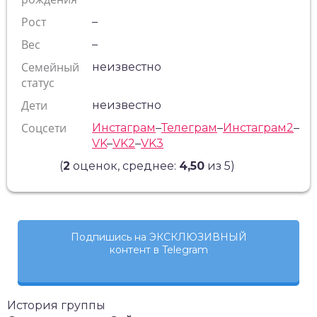
Рост
–
Вес
–
Семейный
неизвестно
статус
Дети
неизвестно
Соцсети
Инстаграм
–
Телеграм
–
Инстаграм2
–
VK
–
VK2
–
VK3
(
2
оценок, среднее:
4,50
из 5)
Подпишись на ЭКСКЛЮЗИВНЫЙ
контент в Telegram
История группы