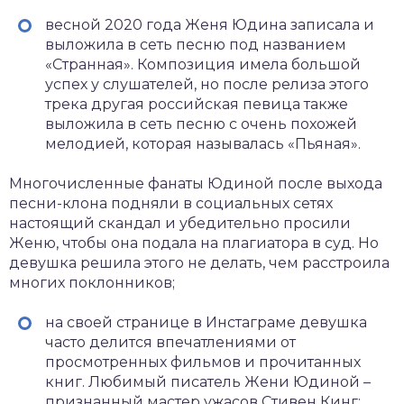
весной 2020 года Женя Юдина записала и
выложила в сеть песню под названием
«Странная». Композиция имела большой
успех у слушателей, но после релиза этого
трека другая российская певица также
выложила в сеть песню с очень похожей
мелодией, которая называлась «Пьяная».
Многочисленные фанаты Юдиной после выхода
песни-клона подняли в социальных сетях
настоящий скандал и убедительно просили
Женю, чтобы она подала на плагиатора в суд. Но
девушка решила этого не делать, чем расстроила
многих поклонников;
на своей странице в Инстаграме девушка
часто делится впечатлениями от
просмотренных фильмов и прочитанных
книг. Любимый писатель Жени Юдиной –
признанный мастер ужасов Стивен Кинг;