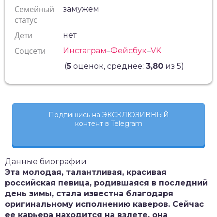
Семейный
замужем
статус
Дети
нет
Соцсети
Инстаграм
–
Фейсбук
–
VK
(
5
оценок, среднее:
3,80
из 5)
Подпишись на ЭКСКЛЮЗИВНЫЙ
контент в Telegram
Данные биографии
Эта молодая, талантливая, красивая
российская певица, родившаяся в последний
день зимы, стала известна благодаря
оригинальному исполнению каверов. Сейчас
ее карьера находится на взлете, она