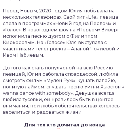
Перед Новым, 2020 годом Юлия побывала на
нескольких телеэфирах. Свой хит «Life» певица
спела в программах «Новый год на Первом» и
«Голос». В новогоднем шоу на «Первом» Зиверт
исполнила песню дуэтом с Филиппом
Киркоровым. На «Голосе» Юля выступала с
участниками телепроекта – Аланой Чочиевой и
Ивом Набиевым.
До того как стать популярной на всю Россию
певицей, Юлия работала стюардессой, любила
смотреть фильм «Мулен Руж», кушать папайю,
политую лаймом, слушать песню Уитни Хьюстон «I
wanna dance with somebody». Девушка всегда
любила тусовки, ей нравилось быть в центре
внимания, при любых обстоятельствах хотелось
веселиться и радоваться жизни.
Для тех кто дочитал до конца