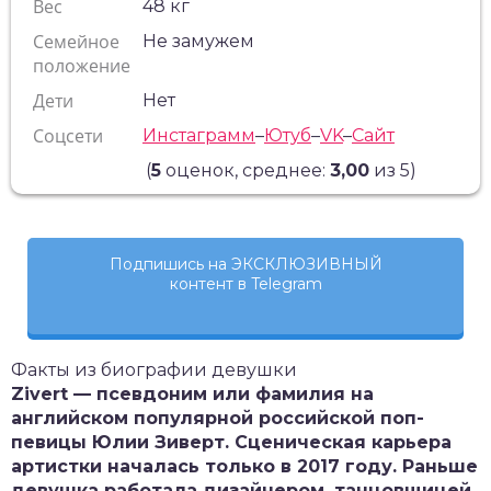
Вес
48 кг
Семейное
Не замужем
положение
Дети
Нет
Соцсети
Инстаграмм
–
Ютуб
–
VK
–
Сайт
(
5
оценок, среднее:
3,00
из 5)
Подпишись на ЭКСКЛЮЗИВНЫЙ
контент в Telegram
Факты из биографии девушки
Z
ivert — псевдоним или фамилия на
английском популярной российской поп-
певицы Юлии Зиверт. Сценическая карьера
артистки началась только в 2017 году. Раньше
девушка работала дизайнером, танцовщицей