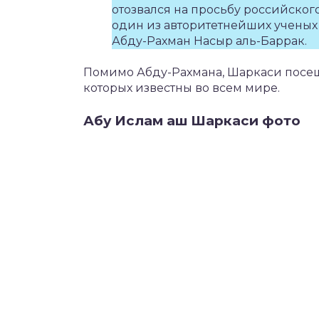
отозвался на просьбу российского
один из авторитетнейших ученых
Абду-Рахман Насыр аль-Баррак.
Помимо Абду-Рахмана, Шаркаси посещ
которых известны во всем мире.
Абу Ислам аш Шаркаси фото