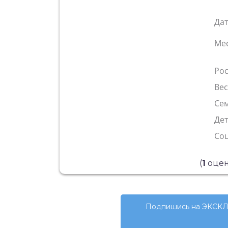
Да
Ме
Рос
Ве
Сем
Де
Со
(
1
оцен
Подпишись на ЭКСКЛ