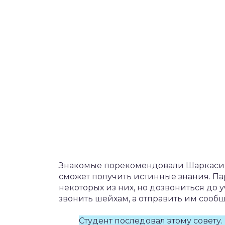
Знакомые порекомендовали Шаркаси с
сможет получить истинные знания. П
некоторых из них, но дозвониться до у
звонить шейхам, а отправить им сооб
Студент последовал этому совету