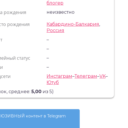
блогер
та рождения
неизвестно
сто рождения
Кабардино-Балкария
,
Россия
т
–
с
–
ейный статус
–
ти
–
цсети
Инстаграм
–
Телеграм
–
VK
–
Ютуб
ок, среднее:
5,00
из 5)
ЮЗИВНЫЙ контент в Telegram