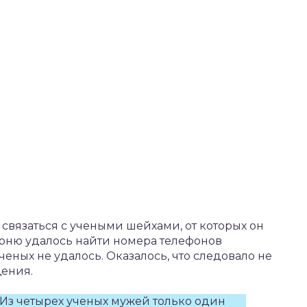
вязаться с учеными шейхами, от которых он
арню удалось найти номера телефонов
ченых не удалось. Оказалось, что следовало не
щения.
. Из четырех ученых мужей только один