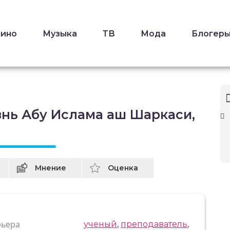
Кино
Музыка
ТВ
Мода
Блогер
знь Абу Ислама аш Шаркаси,
Мнение
Оценка
рьера
ученый
,
преподаватель
,