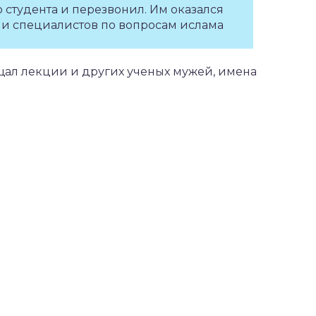
 студента и перезвонил. Им оказался
 и специалистов по вопросам ислама
ал лекции и других ученых мужей, имена