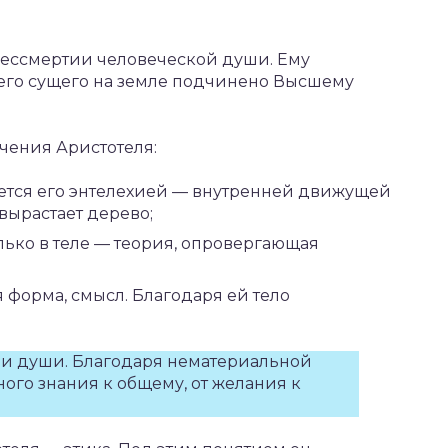
бессмертии человеческой души. Ему
сего сущего на земле подчинено Высшему
чения Аристотеля:
яется его энтелехией — внутренней движущей
 вырастает дерево;
лько в теле — теория, опровергающая
 форма, смысл. Благодаря ей тело
ями души. Благодаря нематериальной
ного знания к общему, от желания к