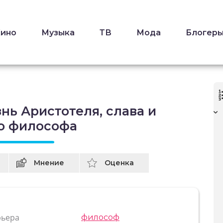
Кино
Музыка
ТВ
Мода
Блогер
нь Аристотеля, слава и
о философа
Мнение
Оценка
рьера
философ