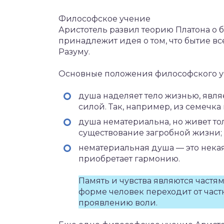
Философское учение
Аристотель развил теорию Платона о 
принадлежит идея о том, что бытие в
Разуму.
Основные положения философского у
душа наделяет тело жизнью, явл
силой. Так, например, из семечка
душа нематериальна, но живет то
существование загробной жизни;
нематериальная душа — это некая
приобретает гармонию.
Память и чувства являются част
форме человек переходит от част
проявлению воли.