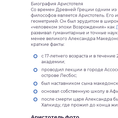
Биография Аристотеля
Со времен Древней Греции одним из
философов является Аристотель. Его и
геометрией. Он был эрудитом в широ
«человеком эпохи Возрождения» как
развивал гуманитарные и точные науки
менее великого Александра Македонско
краткие факты:
с 17-летнего возраста и в течение
академии;
проводил лекции в городе Ассос
острове Лесбос;
был наставником сына македонско
основал собственную школу в Афи
после смерти царя Александра б
Халкиду, где прожил до конца жи
Аристотель фото