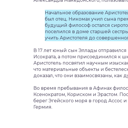
Александра Македонского, пользовался
Начальное образование Аристотел
был отец. Никомах учил сына пре
будущий философ остался сирото
поселился в доме старшей сестр
учить Аристотеля до совершенно
В 17 лет юный сын Эллады отправился
Исократа, а потом присоединился к ш
Аристотель посвятил научным изыскан
что материальные объекты и бестелес
доказал, что они взаимосвязаны, как д
Во время пребывания в Афинах филос
Ксенократом, Кориском и Эрастом. Пос
берег Эгейского моря в город Ассос 
Гермия.