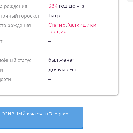
та рождения
384
год до н. э.
сточный гороскоп
Тигр
сто рождения
Стагир
,
Халкидики
,
Греция
т
–
с
–
ейный статус
был женат
ти
дочь и сын
цсети
–
ЮЗИВНЫЙ контент в Telegram