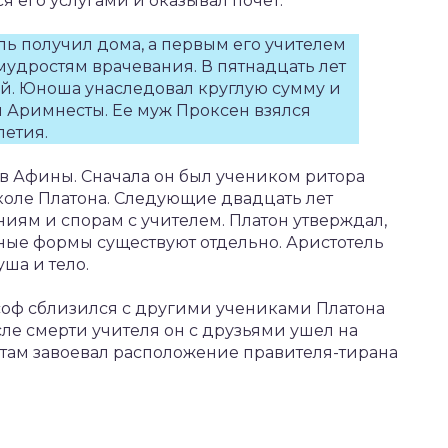
 его услугами и оказывал почет.
ь получил дома, а первым его учителем
мудростям врачевания. В пятнадцать лет
й. Юноша унаследовал круглую сумму и
ы Аримнесты. Ее муж Проксен взялся
летия.
 в Афины. Сначала он был учеником ритора
коле Платона. Следующие двадцать лет
иям и спорам с учителем. Платон утверждал,
ные формы существуют отдельно. Аристотель
уша и тело.
оф сблизился с другими учениками Платона
ле смерти учителя он с друзьями ушел на
и там завоевал расположение правителя-тирана