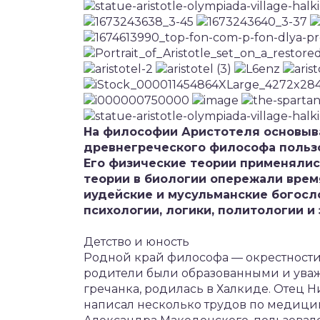
На философии Аристотеля основыв
древнегреческого философа пользо
Его физические теории применялис
теории в биологии опережали время
иудейские и мусульманские богосло
психологии, логики, политологии и 
Детство и юность
Родной край философа — окрестности 
родители были образованными и ува
гречанка, родилась в Халкиде. Отец Н
написал несколько трудов по медицин