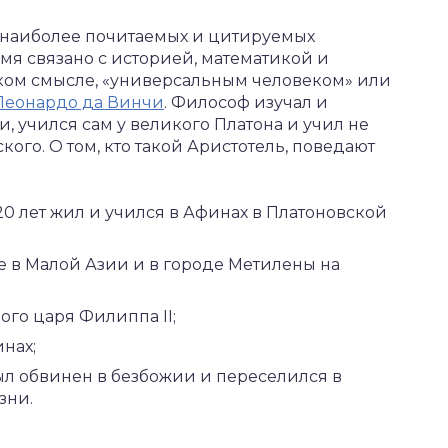
 наиболее почитаемых и цитируемых
мя связано с историей, математикой и
ком смысле, «универсальным человеком» или
Леонардо да Винчи
. Философ изучал и
, учился сам у великого Платона и учил не
го. О том, кто такой Аристотель, поведают
 20 лет жил и учился в Афинах в Платоновской
е в Малой Азии и в городе Метилены на
го царя Филиппа II;
нах;
ыл обвинен в безбожии и переселился в
зни.