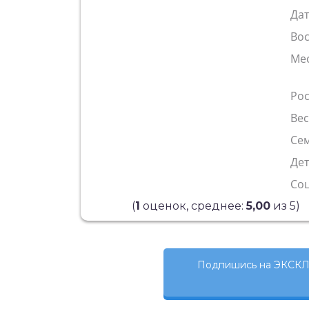
Да
Во
Ме
Рос
Ве
Сем
Де
Со
(
1
оценок, среднее:
5,00
из 5)
Подпишись на ЭКСКЛ