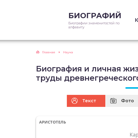
БИОГРАФИЙ
Биографии знаменитостей по
алфавиту
Главная
Наука
Биография и личная жиз
труды древнегреческог
Текст
Фото
АРИСТОТЕЛЬ
Ка