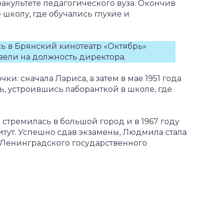
культете педагогического вуза. Окончив
 школу, где обучались глухие и
ь в Брянский кинотеатр «Октябрь»
вели на должность директора.
и: сначала Лариса, а затем в мае 1951 года
ь, устроившись лаборанткой в школе, где
стремилась в большой город и в 1967 году
итут. Успешно сдав экзамены, Людмила стала
 Ленинградского государственного