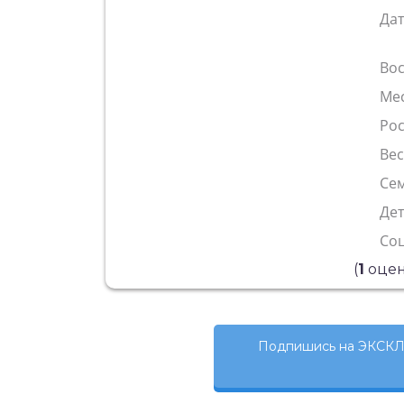
Да
Во
Ме
Рос
Ве
Сем
Де
Со
(
1
оцен
Подпишись на ЭКСКЛ