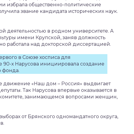
ции избрала общественно-политические
олучила звание кандидата исторических наук.
кой деятельностью в родном университете. А
ультуры имени Крупской, заняв должность
но работала над докторской диссертацией.
ервого в Союзе хосписа для
ле 90-х Нарусова инициировала создание
 фонда.
ое движение «Наш дом – Россия» выдвигает
путаты. Так Нарусова впервые оказывается в
в комитете, занимающемся вопросами женщин,
в выборах от Брянского одномандатного округа,
в.