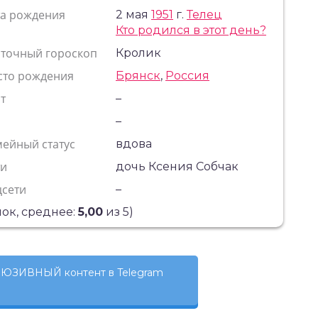
та рождения
2 мая
1951
г.
Телец
Кто родился в этот день?
сточный гороскоп
Кролик
сто рождения
Брянск
,
Россия
т
–
с
–
ейный статус
вдова
ти
дочь Ксения Собчак
цсети
–
ок, среднее:
5,00
из 5)
ЮЗИВНЫЙ контент в Telegram