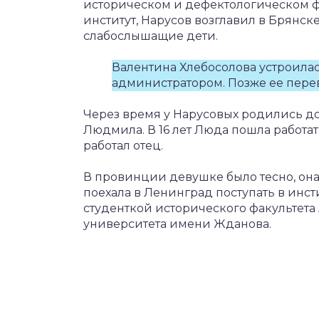
историческом и дефектологическом фа
институт, Нарусов возглавил в Брянске
слабослышащие дети.
Валентина Хлебосолова устроилас
администратором. Позже ее пере
Через время у Нарусовых родились дочк
Людмила. В 16 лет Люда пошла работат
работал отец.
В провинции девушке было тесно, она 
поехала в Ленинград поступать в инст
студенткой исторического факультета
университета имени Жданова.