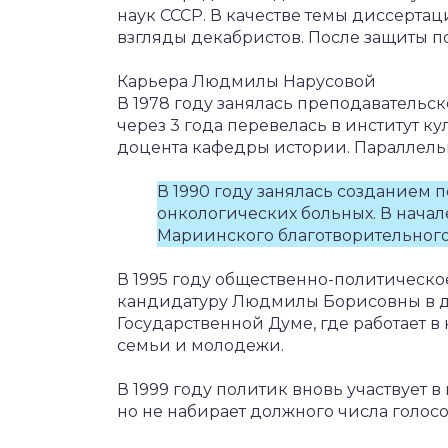
наук СССР. В качестве темы диссерта
взгляды декабристов. После защиты п
Карьера Людмилы Нарусовой
В 1978 году занялась преподавательс
через 3 года перевелась в институт к
доцента кафедры истории. Параллель
В 1990 году занялась созданием п
онкологических больных. В нача
Мариинского благотворительного
В 1995 году общественно-политическ
кандидатуру Людмилы Борисовны в де
Государственной Думе, где работает 
семьи и молодежи.
В 1999 году политик вновь участвует 
но не набирает должного числа голосо