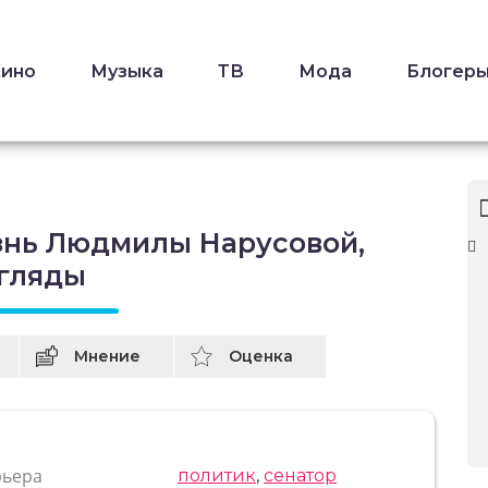
Кино
Музыка
ТВ
Мода
Блогер
знь Людмилы Нарусовой,
згляды
Мнение
Оценка
рьера
политик
,
сенатор