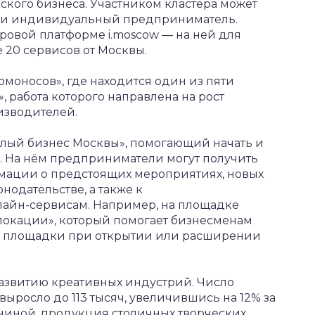
кого бизнеса. Участником кластера может
или индивидуальный предприниматель.
ровой платформе i.moscow — на ней для
 20 сервисов от Москвы.
омоносов», где находится один из пяти
, работа которого направлена на рост
изводителей.
Малый бизнес Москвы», помогающий начать и
е. На нём предприниматели могут получить
рмации о предстоящих мероприятиях, новых
нодательстве, а также к
айн-сервисам. Например, на площадке
локации», который помогает бизнесменам
ой площадки при открытии или расширении
азвитию креативных индустрий. Число
ыросло до 113 тысяч, увеличившись на 12% за
униной, продукция столичных творческих