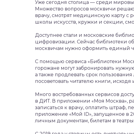
Уже сегодня столица — среди мировы
Множество вопросов москвичи решают
врачу, смотрят медицинскую карту с р
школы искусств, кружки и секции, смо
Доступнее стали и московские библиот
цифровизации. Сейчас библиотеки объ
москвичам нужно оформить единый чи
С помощью сервиса «Библиотеки Москвы
горожане могут забронировать нужную 
а также продлевать срок пользования
посоветовать читателю книги, исходя 
Много востребованных сервисов дост
в ДИТ. В приложении «Моя Москва», р
записаться к врачу, оплатить штраф, п
приложение «Мой ID», запущенное в 2
личным документам, билетам в театры 
С 2019 года у столицы есть виртуаль