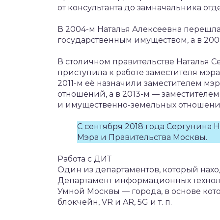
от консультанта до замначальника отде
В 2004-м Наталья Алексеевна перешла
государственным имуществом, а в 200
В столичном правительстве Наталья Сер
приступила к работе заместителя мэр
2011-м её назначили заместителем м
отношений, а в 2013-м — заместителе
и имущественно-земельных отношени
С сентября 2018 года Сергунина 
Мэра и Правительства Москвы.
Работа с ДИТ
Один из департаментов, который нахо
Департамент информационных техноло
Умной Москвы — города, в основе кот
блокчейн, VR и AR, 5G и т. п.