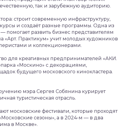
ечественную, так и зарубежную аудиторию.
ктора: строит современную инфраструктуру,
нкурсы и создаёт разные программы. Одна из
 — помогает развить бизнес представителям
а «Арт. Практикум» учит молодых художников
алеристами и коллекционерами.
ство для креативных предпринимателей «АКИ.
опарка «Москино» с декорациями,
щадок будущего московского кинокластера.
оручению мэра Сергея Собянина курирует
ичная туристическая отрасль.
ают московские фестивали, которые проходят
 «Московские сезоны», а в 2024-м — в два
Зима в Москве».