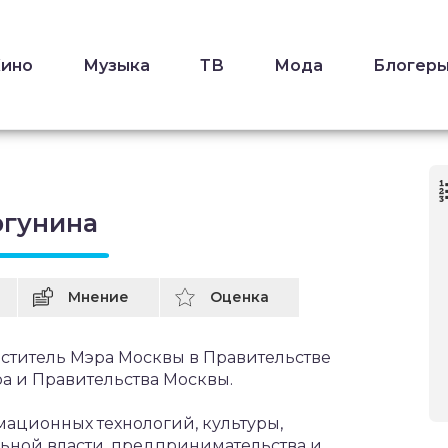
Кино
Музыка
ТВ
Мода
Блогер
ргунина
Мнение
Оценка
ститель Мэра Москвы в Правительстве
а и Правительства Москвы.
ационных технологий, культуры,
ьной власти, предпринимательства и