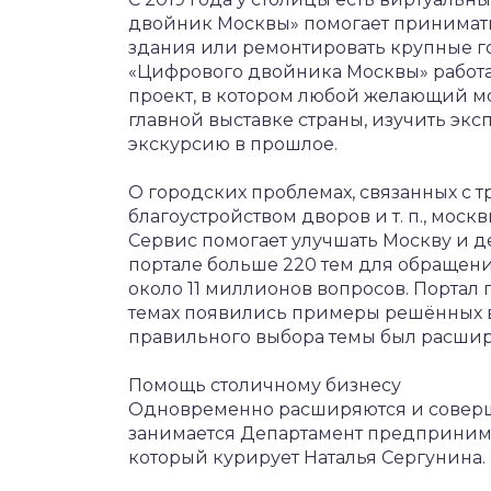
двойник Москвы» помогает принимать
здания или ремонтировать крупные го
«Цифрового двойника Москвы» работа
проект, в котором любой желающий мо
главной выставке страны, изучить эк
экскурсию в прошлое.
О городских проблемах, связанных с 
благоустройством дворов и т. п., моск
Сервис помогает улучшать Москву и де
портале больше 220 тем для обращени
около 11 миллионов вопросов. Портал 
темах появились примеры решённых в
правильного выбора темы был расшир
Помощь столичному бизнесу
Одновременно расширяются и соверше
занимается Департамент предпринима
который курирует Наталья Сергунина.