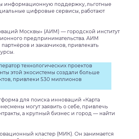
ы информационную поддержку, льготные
ециальные цифровые сервисы, работают
новаций Москвы» (АИМ) — городской институт
ционного предпринимательства. АИМ
ь партнёров и заказчиков, привлекать
курсы.
лератор технологических проектов
нты этой экосистемы создали больше
ектов, привлеки 530 миллионов
тформа для поиска инноваций «Карта
есмены могут заявить о себе, привлечь
нтракты, а крупный бизнес и город — найти
овационный кластер (МИК). Он занимается