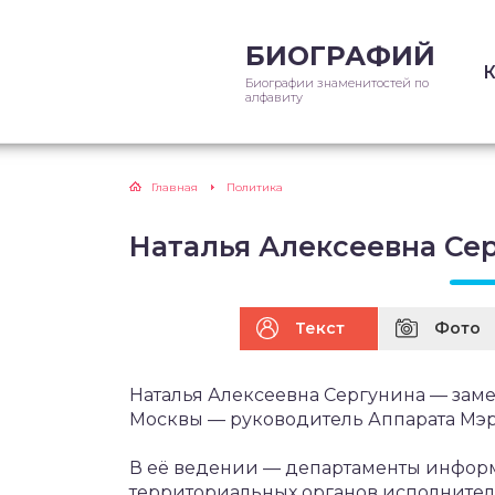
БИОГРАФИЙ
Биографии знаменитостей по
алфавиту
Главная
Политика
Наталья Алексеевна Се
Текст
Фото
Наталья Алексеевна Сергунина — заме
Москвы — руководитель Аппарата Мэр
В её ведении — департаменты информ
территориальных органов исполнител