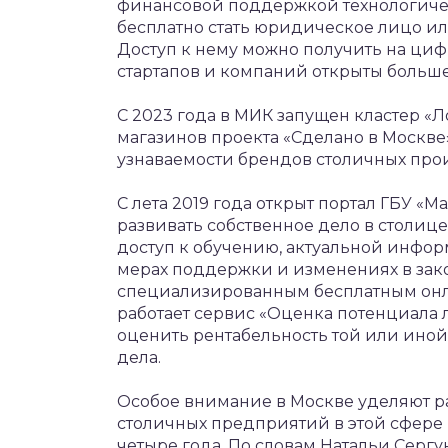
финансовой поддержкой технологичес
бесплатно стать юридическое лицо 
Доступ к нему можно получить на циф
стартапов и компаний открыты больше
С 2023 года в МИК запущен кластер «Л
магазинов проекта «Сделано в Москве»
узнаваемости брендов столичных про
С лета 2019 года открыт портал ГБУ «
развивать собственное дело в столиц
доступ к обучению, актуальной инфо
мерах поддержки и изменениях в зако
специализированным бесплатным онл
работает сервис «Оценка потенциала 
оценить рентабельность той или ин
дела.
Особое внимание в Москве уделяют р
столичных предприятий в этой сфере в
четыре года. По словам Натальи Серг