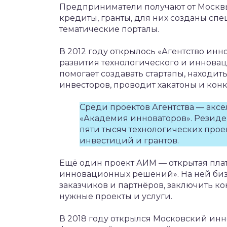
Предприниматели получают от Москв
кредиты, гранты, для них созданы сп
тематические порталы.
В 2012 году открылось «Агентство ин
развития технологического и иннова
помогает создавать стартапы, находит
инвесторов, проводит хакатоны и кон
Среди проектов Агентства — аксе
«Академия инноваторов». Резиде
пяти тысяч технологических про
инвестиций и грантов.
Ещё один проект АИМ — открытая пла
инновационных решений». На ней бизн
заказчиков и партнёров, заключить ко
нужные проекты и услуги.
В 2018 году открылся Московский инн