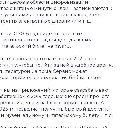
х лидеров в области цифровизации.
 за считаные минуты онлайн: записываются к
езультатами анализов, записывают детей в
трят их электронные дневники и т. д.
еки. С 2018 года идёт процесс их
единены в сеть, а для доступа к ним
тательский билет на mos.ru.
», работающего на mos.ru с 2021 года,
книгу, чтобы прийти за ней в удобное время,
 литературой из дома. Сервис может
их истории его пользования библиотекой.
упны из приложений, которые разрабатывают
аботающем с 2019 года, можно среди прочего
еревести деньги на благотворительность. А
023-м, позволяет получить быстрый доступ к
и музеи, единому читательскому билету и т. д.
ный двойник, её 3D-копия. Проект «Цифровой