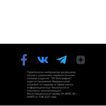
Перепечатка материалов разрешена
только с указанием первоисточника
Сетевое издание "100 биографий",
зарегистрировано Федеральной
службой по надзору в сфере связи,
информационных технологий и
массовых коммуникаций.
Регистрационный номер Эл №ФС 90 –
94870 от 11.06.2021 года.