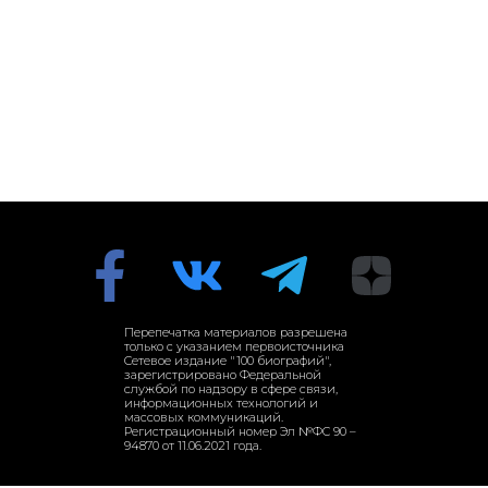
Перепечатка материалов разрешена
только с указанием первоисточника
Сетевое издание "100 биографий",
зарегистрировано Федеральной
службой по надзору в сфере связи,
информационных технологий и
массовых коммуникаций.
Регистрационный номер Эл №ФС 90 –
94870 от 11.06.2021 года.