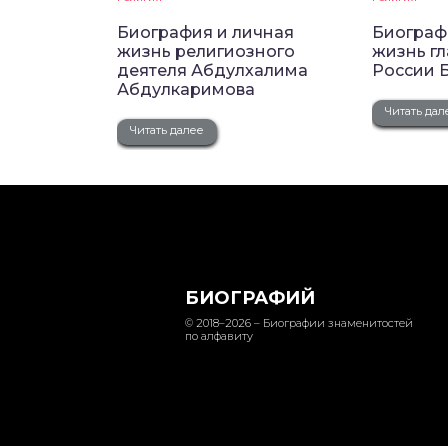
Биография и личная
Биограф
жизнь религиозного
жизнь гл
деятеля Абдулхалима
России 
Абдулкаримова
Читать дал
Читать далее
БИОГРАФИЙ
© 2018–2026 – Биографии знаменитостей
по алфавиту