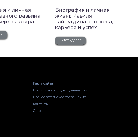
ия и личная
Биография и личная
авного раввина
жизнь Равиля
Берла Лазара
Гайнутдина, его жена,
карьера и успех
ее
Читать далее
Карта сайта
Политика конфиденциальности
Пользовательское соглашение
Контакты
О нас