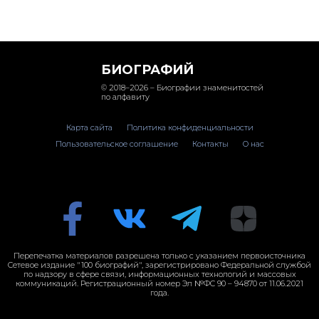
БИОГРАФИЙ
© 2018–2026 – Биографии знаменитостей
по алфавиту
Карта сайта
Политика конфиденциальности
Пользовательское соглашение
Контакты
О нас
Перепечатка материалов разрешена только с указанием первоисточника
Сетевое издание "100 биографий", зарегистрировано Федеральной службой
по надзору в сфере связи, информационных технологий и массовых
коммуникаций. Регистрационный номер Эл №ФС 90 – 94870 от 11.06.2021
года.