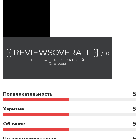
{{ REVIEWSOVERALL }}
/ 10
ОЦЕНКА ПОЛЬЗОВАТЕЛЕЙ
(
2
голосов)
5
Привлекательность
5
Харизма
5
Обаяние
5
Целеустремленность