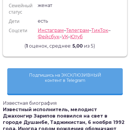
Семейный
женат
статус
Дети
есть
Соцсети
Инстаграм
–
Телеграм
–
ТикТок
–
Фейсбук
–
VK
–
Ютуб
(
1
оценок, среднее:
5,00
из 5)
Подпишись на ЭКСКЛЮЗИВНЫЙ
контент в Telegram
Известная биография
Известный исполнитель, мелодист
Джахонгир Зарипов появился на свет в
городе Душанбе, Таджикистан, 6 ноября 1992
года. Иногда годом рождения обозначают