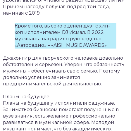
удостаивался от «Нового радио» «Высшей лиги».
Причем награду получал подряд три года,
начиная с 2019.
Кроме того, высоко оценен дуэт с хип-
хоп исполнителем DJ Исмал. В 2022
музыканта наградило руководство
«Авторадио» – «AISH MUSIC AWARDS».
Джахонгир для творческого человека довольно
обстоятелен и серьезен. Уверен, что обязанность
мужчины – обеспечивать свою семью. Поэтому
довольно успешно занимается
предпринимательской деятельностью.
Планы на будущее
Планы на будущее у исполнителя радужные.
Заниматься бизнесом помогают полученные в
вузе знания, есть желание профессионально
развиваться в музыкальной сфере. Молодой
музыкант понимает, что без академических