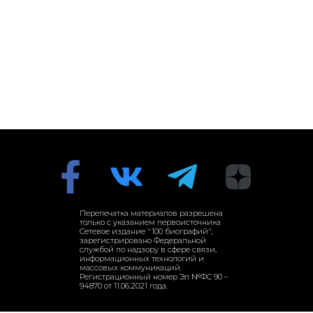
Перепечатка материалов разрешена
только с указанием первоисточника
Сетевое издание "100 биографий",
зарегистрировано Федеральной
службой по надзору в сфере связи,
информационных технологий и
массовых коммуникаций.
Регистрационный номер Эл №ФС 90 –
94870 от 11.06.2021 года.