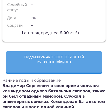
Семейный
–
статус
Дети
нет
Соцсети
–
(
1
оценок, среднее:
5,00
из 5)
Подпишись на ЭКСКЛЮЗИВНЫЙ
контент в Telegram
Ранние годы и образование
Владимир Сергеевич в свое время являлся
командиром одного батальона саперов, также
он был отважным майором. Служил в
инженерных войсках. Командовал батальоном
саперов и в ходе одной удачной