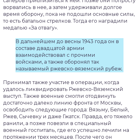
саперов приблизиться к ней. Позже они попросту
ворвались в нее, а затем удерживали долгое
время оборону, пока не подошли основные силы,
то есть батальон стрелков. Тогда его наградили
медалью «За отвагу».
В дальнейшем до весны 1943 года он в
составе двадцатой армии
взаимодействовал с прочими
войсками, а также оборонял так
называемый ржевско-вяземский рубеж.
Принимал также участие в операции, когда
удалось ликвидировать Ржевско-Вяземский
выступ. Также военные смогли отодвинуть
достаточно далеко линию фронта от Москвы,
освободить следующие города: Вязьму, Белый,
Ржев, Сычевку и даже Гжатск. Правда, его тяжело
ранили, а позже повезли в специальный
военный госпиталь, где его успешно лечили на
протяжении трех месяцев. После чего он