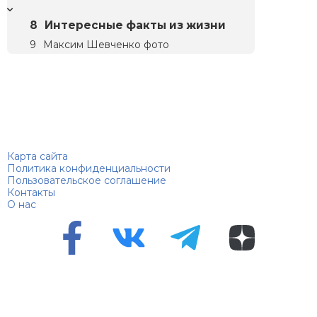
Интересные факты из жизни
Максим Шевченко фото
Биографий
© 2018–2026 – Биографии знаменитостей по алфавиту
Карта сайта
Политика конфиденциальности
Пользовательское соглашение
Контакты
О нас
Перепечатка материалов разрешена только с указанием
первоисточника
Сетевое издание "100 биографий", зарегистрировано
Федеральной службой по надзору в сфере связи,