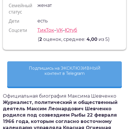
Семейный
женат
статус
Дети
есть
Соцсети
ТикТок
–
VK
–
Ютуб
(
2
оценок, среднее:
4,00
из 5)
Подпишись на ЭКСКЛЮЗИВНЫЙ
контент в Telegram
Официальная биография Максима Шевченко
Журналист, политический и общественный
деятель Максим Леонардович Шевченко
родился под созвездием Рыбы 22 февраля
1966 года, которым согласно восточному
календарю управляла Красная Огненная