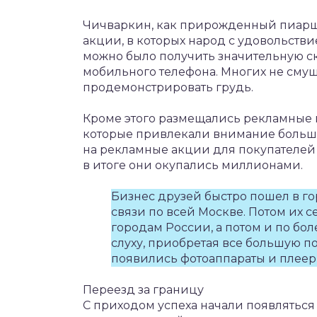
Чичваркин, как прирожденный пиарщ
акции, в которых народ с удовольстви
можно было получить значительную ск
мобильного телефона. Многих не смущ
продемонстрировать грудь.
Кроме этого размещались рекламные 
которые привлекали внимание большог
на рекламные акции для покупателей
в итоге они окупались миллионами.
Бизнес друзей быстро пошел в го
связи по всей Москве. Потом их с
городам России, а потом и по бол
слуху, приобретая все большую п
появились фотоаппараты и плеер
Переезд за границу
С приходом успеха начали появляться