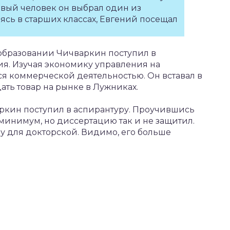
вый человек он выбрал один из
ясь в старших классах, Евгений посещал
 образовании Чичваркин поступил в
я. Изучая экономику управления на
ся коммерческой деятельностью. Он вставал в
дать товар на рынке в Лужниках.
аркин поступил в аспирантуру. Проучившись
 минимум, но диссертацию так и не защитил.
у для докторской. Видимо, его больше