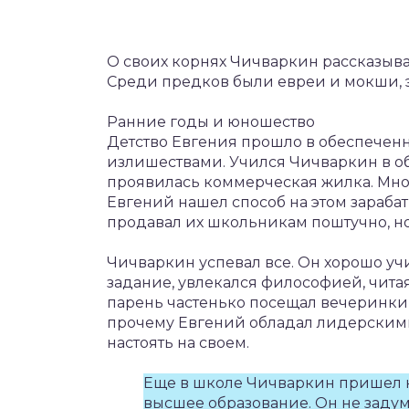
О своих корнях Чичваркин рассказыва
Среди предков были евреи и мокши, 
Ранние годы и юношество
Детство Евгения прошло в обеспеченн
излишествами. Учился Чичваркин в об
проявилась коммерческая жилка. Мног
Евгений нашел способ на этом зарабат
продавал их школьникам поштучно, но
Чичваркин успевал все. Он хорошо у
задание, увлекался философией, читая
парень частенько посещал вечеринки,
прочему Евгений обладал лидерскими
настоять на своем.
Еще в школе Чичваркин пришел к
высшее образование. Он не задум