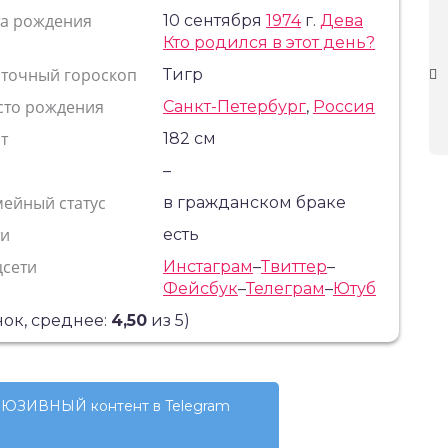
та рождения
10 сентября
1974
г.
Дева
Кто родился в этот день?
сточный гороскоп
Тигр
сто рождения
Санкт-Петербург
,
Россия
т
182 см
с
–
ейный статус
в гражданском браке
ти
есть
цсети
Инстаграм
–
Твиттер
–
Фейсбук
–
Телеграм
–
Ютуб
ок, среднее:
4,50
из 5)
ЮЗИВНЫЙ контент в Telegram