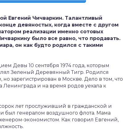
акой Евгений Чичваркин. Талантливый
конце девяностых, когда вместе с другом
иатором реализации именно сотовых
ичваркину было все равно, что продавать.
иара, он как будто родился с такими
ием Девы 10 сентября 1974 года, которым
влял Зеленый Деревянный Тигр. Родился
 но зарегистрирован в Москве. Дело в том, что
а Ленинграда и на время родов уехала к
 сорок лет прослуживший в гражданской и
 был генералом воздушного флота. Мама
женером-экономистом. Как говорил Евгений,
олжность.