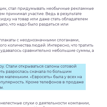
ик, стал придумывать необычные рекламные
ем принимал участие. Ведь в результате
идку на товар или даже стать обладателем
ало, что надо было раздеться или
плакаты с неоднозначными слоганами,
о количества людей. Интересно, что тратить
 удавалось сравнительно небольшие суммы, а
ру. Стали открываться салоны сотовой
еть разрослась сначала по большим
ее маленьким. «Евросеть» была у всех на
опулярность. Кроме телефонов в продаже
ы.
 нелестные слухи о деятельности компании,