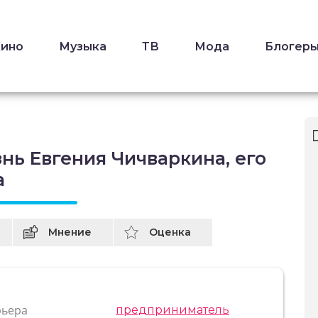
Кино
Музыка
ТВ
Мода
Блогер
нь Евгения Чичваркина, его
а
Мнение
Оценка
рьера
предприниматель