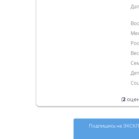
Да
Во
Ме
Рос
Ве
Сем
Де
Со
(
2
оцен
Подпишись на ЭКСКЛ