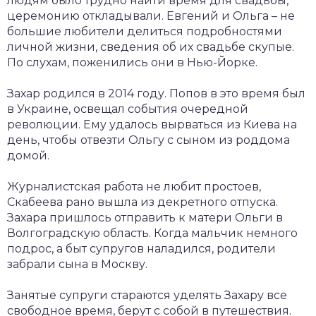
людям было трудно найти время для свадьбы,
церемонию откладывали. Евгений и Ольга – не
большие любители делиться подробностями
личной жизни, сведения об их свадьбе скупые.
По слухам, поженились они в Нью-Йорке.
Захар родился в 2014 году. Попов в это время был
в Украине, освещал события очередной
революции. Ему удалось вырваться из Киева на
день, чтобы отвезти Ольгу с сыном из роддома
домой.
Журналистская работа не любит простоев,
Скабеева рано вышла из декретного отпуска.
Захара пришлось отправить к матери Ольги в
Волгоградскую область. Когда мальчик немного
подрос, а быт супругов наладился, родители
забрали сына в Москву.
Занятые супруги стараются уделять Захару все
свободное время, берут с собой в путешествия.