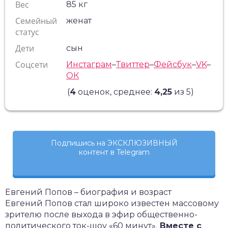
Вес
85 кг
Семейный
женат
статус
Дети
сын
Соцсети
Инстаграм
–
Твиттер
–
Фейсбук
–
VK
–
ОК
(
4
оценок, среднее:
4,25
из 5)
Подпишись на ЭКСКЛЮЗИВНЫЙ
контент в Telegram
Евгений Попов – биография и возраст
Евгений Попов стал широко известен массовому
зрителю после выхода в эфир общественно-
политического ток-шоу «60 минут».
Вместе с