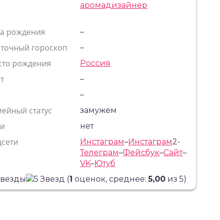
аромадизайнер
та рождения
–
сточный гороскоп
–
сто рождения
Россия
т
–
с
–
ейный статус
замужем
ти
нет
цсети
Инстаграм
–
Инстаграм
2-
Телеграм
–
Фейсбук
–
Сайт
–
VK
–
Ютуб
(
1
оценок, среднее:
5,00
из 5)