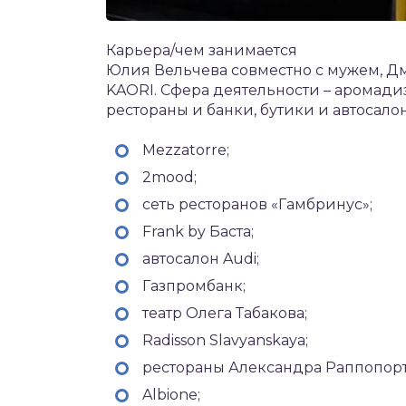
Карьера/чем занимается
Юлия Вельчева совместно с мужем, Д
KAORI. Сфера деятельности – аромад
рестораны и банки, бутики и автосалоны
Mezzatorre;
2mood;
сеть ресторанов «Гамбринус»;
Frank by Баста;
автосалон Audi;
Газпромбанк;
театр Олега Табакова;
Radisson Slavyanskaya;
рестораны Александра Раппопорт
Albione;