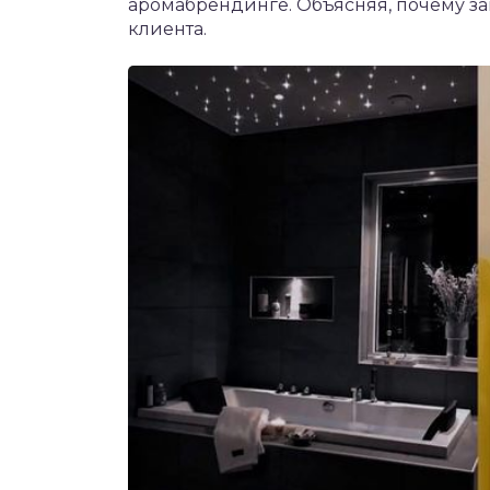
аромабрендинге. Объясняя, почему зап
клиента.