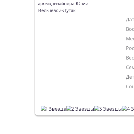
Да
Во
Ме
Рос
Ве
Сем
Де
Со