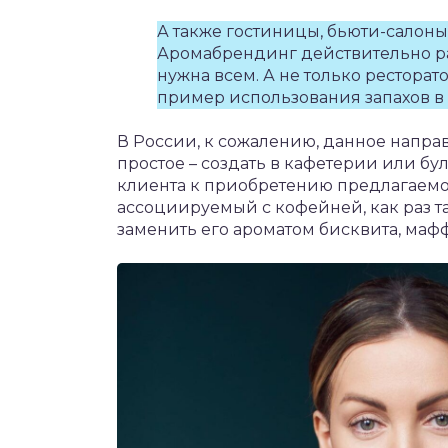
А также гостиницы, бьюти-салоны
Аромабрендинг действительно ра
нужна всем. А не только рестора
пример использования запахов в 
В России, к сожалению, данное напра
простое – создать в кафетерии или б
клиента к приобретению предлагаемог
ассоциируемый с кофейней, как раз т
заменить его ароматом бисквита, маф