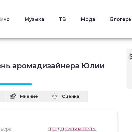
Кино
Музыка
ТВ
Мода
Блогер
знь аромадизайнера Юлии
Мнение
Оценка
рьера
предприниматель
,