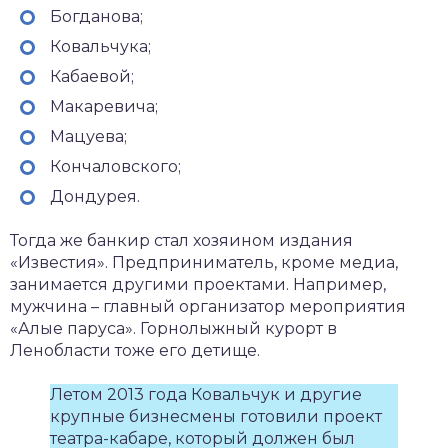
Богданова;
Ковальчука;
Кабаевой;
Макаревича;
Мацуева;
Кончаловского;
Дондурея.
Тогда же банкир стал хозяином издания
«Известия». Предприниматель, кроме медиа,
занимается другими проектами. Например,
мужчина – главный организатор мероприятия
«Алые паруса». Горнолыжный курорт в
Ленобласти тоже его детище.
Летом 2013 года Ковальчук и другие
крупные бизнесмены готовили проект
театра-кабаре, который должен был