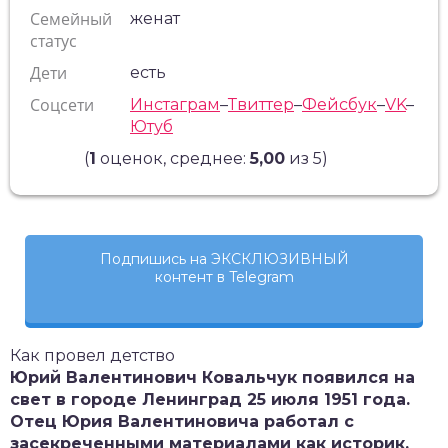
Семейный
женат
статус
Дети
есть
Соцсети
Инстаграм
–
Твиттер
–
Фейсбук
–
VK
–
Ютуб
(
1
оценок, среднее:
5,00
из 5)
Подпишись на ЭКСКЛЮЗИВНЫЙ
контент в Telegram
Как провел детство
Юрий Валентинович Ковальчук появился на
свет в городе Ленинград 25 июля 1951 года.
Отец Юрия Валентиновича работал с
засекреченными материалами как историк.