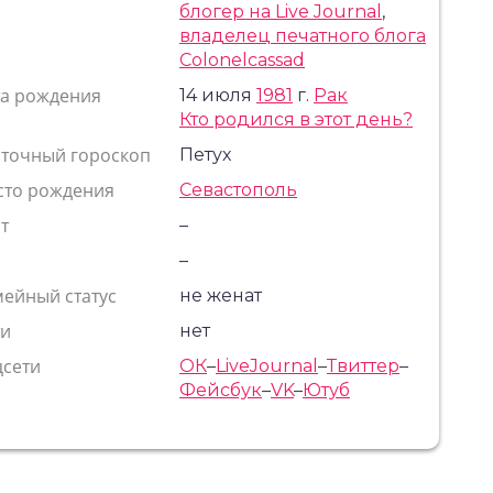
блогер на Live Journal
,
владелец печатного блога
Colonelcassad
та рождения
14 июля
1981
г.
Рак
Кто родился в этот день?
сточный гороскоп
Петух
сто рождения
Севастополь
т
–
с
–
ейный статус
не женат
ти
нет
цсети
ОК
–
LiveJournal
–
Твиттер
–
Фейсбук
–
VK
–
Ютуб