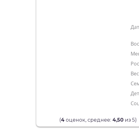
Да
Во
Ме
Рос
Ве
Сем
Де
Со
(
4
оценок, среднее:
4,50
из 5)