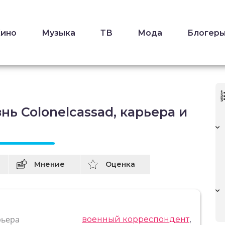
Кино
Музыка
ТВ
Мода
Блогер
ь Colonelcassad, карьера и
Мнение
Оценка
рьера
военный корреспондент
,