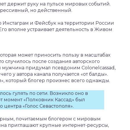
лет держит руку на пульсе мировых событий.
грессивный, но действенный.
то Инстаграм и Фейсбук на территории России
. Его вполне устраивает деятельность в Живом
которая может приносить пользу в масштабах
Это случилось после создания авторского
ы мужчина придумал псевдоним Colonelcassad,
чего у автора канала получается «от балды».
и», который блогер произнес всего однажды.
лось гулять по сети. Возникло оно в
тот момент «Полковник Кассад» был
центра «Голос Севастополя».
лярным, почитаемым блогером с мировым
ина приглашают крупные интернет-ресурсы,