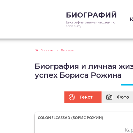
БИОГРАФИЙ
Биографии знаменитостей по
алфавиту
Главная
Блогеры
Биография и личная жизн
успех Бориса Рожина
Текст
Фото
COLONELCASSAD (БОРИС РОЖИН)
Ка