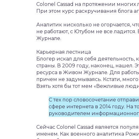
Colonel Cassad на протяжении многих 
При этом курс раскручивания блога а
Аналитик нисколько не огорчается, ч
не работают, с Ютубом не все ладится
Журнале.
Карьерная лестница
Блогер искал для себя деятельность, 
страны. В 2009 году, наконец, нашел. 
ресурса в Живом Журнале. Для работ
причем не задумываясь. Кстати, много 
Взять хотя бы тот мем «Вежливые люд
С тех пор словосочетание отправи
сфере интернета в 2014 году. На 
руководителем информационного 
Сейчас Colonel Cassad является попу
именем. Как военного аналитика Рож