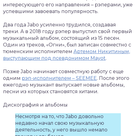
интересующего его направления – рэперами, уже
успевшими завоевать популярность.
Два года Jabo усиленно трудился, создавая
треки. А в 2018 году рэпер выпустил свой первый
музыкальный альбом, состоящий из 15 песен.
Один из треков, «Огни», был записан совместно с
тюменским исполнителем
Артемом Никитиным,
выступающим под псевдонимом Mayot
.
Позже Jabo начинает совместную работу с еще
одним
рэп-исполнителем – SEEMEE
. После этого
ежегодно музыкант выпускает новые альбомы,
песни из которых становятся хитами.
Дискография и альбомы
Несмотря на то, что Jabo довольно
недавно начал свою музыкальную
деятельность, у него вышло немало