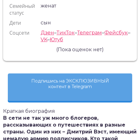
Семейный
женат
статус
Дети
сын
Соцсети
Дзен
–
ТикТок
–
Телеграм
–
Фейсбук
–
VK
–
Ютуб
(Пока оценок нет)
Подпишись на ЭКСКЛЮЗИВНЫЙ
контент в Telegram
Краткая биография
В сети не так уж много блогеров,
рассказывающих о путешествиях в разные
страны. Один из них – Дмитрий Вэст, имеющий
немалую армию подписчиков. Кто такой