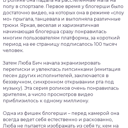
В ролике она падала на расстеленные маты на
полу в спортзале. Первое время у блогерши было
достаточно видео, на которых она в режиме «слоу
мо» прыгала, танцевала и выполняла различные
трюки. Яркая, веселая и харизматичная
начинающая блогерша сразу понравилась
многим пользователям платформы, за короткий
период на ее страницу подписалось 100 тысяч
человек.
Затем Люба Бич начала экранизировать
переписки и увлеклась липсинками (имитация
песен других исполнителей, заключается в
беззвучном, синхронном открывании рта под
музыку). Эта серия роликов очень понравилась
зрителям, а число просмотров видео
приблизилось к одному миллиону.
Одна из фишек блогерши – перед камерой она
всегда ведет себя естественно и раскованно,
Люба не пытается изображать из себя ту, кем на