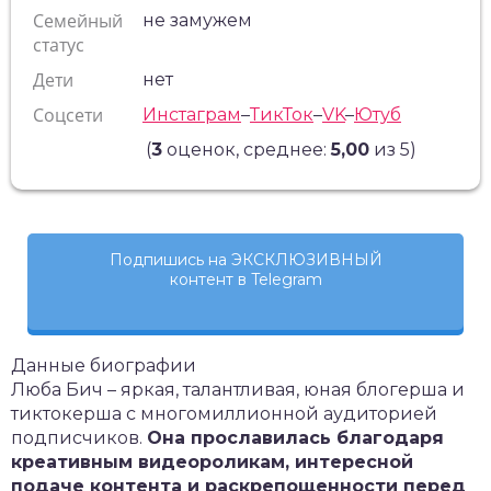
Семейный
не замужем
статус
Дети
нет
Соцсети
Инстаграм
–
ТикТок
–
VK
–
Ютуб
(
3
оценок, среднее:
5,00
из 5)
Подпишись на ЭКСКЛЮЗИВНЫЙ
контент в Telegram
Данные биографии
Люба Бич – яркая, талантливая, юная блогерша и
тиктокерша с многомиллионной аудиторией
подписчиков.
Она прославилась благодаря
креативным видеороликам, интересной
подаче контента и раскрепощенности перед