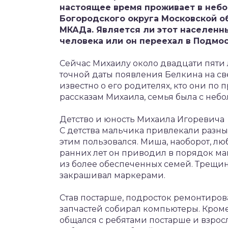
настоящее время проживает в небо
Богородского округа Московской об
МКАДа. Является ли этот населен
человека или он переехал в Подмос
Сейчас Михаилу около двадцати пяти л
точной даты появления Белкина на све
известно о его родителях, кто они по
рассказам Михаила, семья была с неб
Детство и юность Михаила Игоревича
С детства мальчика привлекали разные
этим пользовался. Миша, наоборот, л
ранних лет он приводил в порядок ма
из более обеспеченных семей. Трещин
закрашивал маркерами.
Став постарше, подросток ремонтиров
запчастей собирал компьютеры. Кроме
общался с ребятами постарше и взр