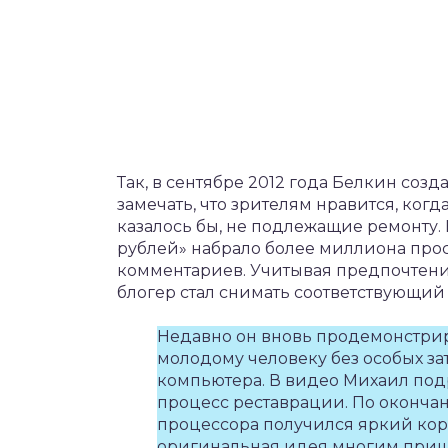
Так, в сентябре 2012 года Белкин созд
замечать, что зрителям нравится, ког
казалось бы, не подлежащие ремонту.
рублей» набрало более миллиона прос
комментариев. Учитывая предпочтен
блогер стал снимать соответствующий
Недавно он вновь продемонстрир
молодому человеку без особых за
компьютера. В видео Михаил под
процесс реставрации. По окончан
процессора получился яркий корп
оригинальная идея многим приш