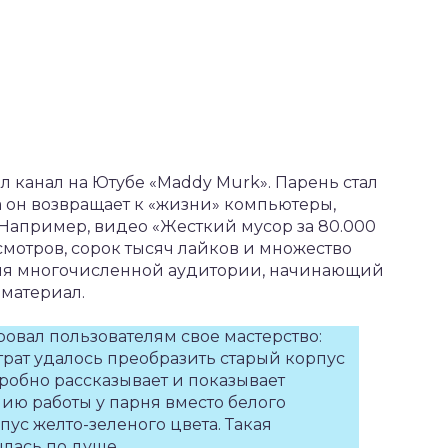
ал канал на Ютубе «Maddy Murk». Парень стал
да он возвращает к «жизни» компьютеры,
 Например, видео «Жесткий мусор за 80.000
мотров, сорок тысяч лайков и множество
ия многочисленной аудитории, начинающий
 материал.
овал пользователям свое мастерство:
трат удалось преобразить старый корпус
робно рассказывает и показывает
ию работы у парня вместо белого
ус желто-зеленого цвета. Такая
лась по душе.