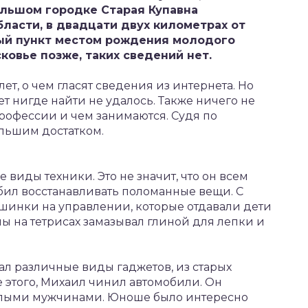
льшом городке Старая Купавна
ласти, в двадцати двух километрах от
ный пункт местом рождения молодого
ковье позже, таких сведений нет.
ет, о чем гласят сведения из интернета. Но
т нигде найти не удалось. Также ничего не
 профессии и чем занимаются. Судя по
ольшим достатком.
 виды техники. Это не значит, что он всем
юбил восстанавливать поломанные вещи. С
шинки на управлении, которые отдавали дети
ы на тетрисах замазывал глиной для лепки и
ал различные виды гаджетов, из старых
 этого, Михаил чинил автомобили. Он
ослыми мужчинами. Юноше было интересно