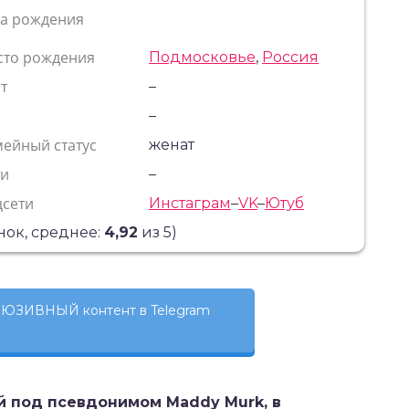
та рождения
сто рождения
Подмосковье
,
Россия
т
–
с
–
ейный статус
женат
ти
–
цсети
Инстаграм
–
VK
–
Ютуб
ок, среднее:
4,92
из 5)
ЮЗИВНЫЙ контент в Telegram
й под псевдонимом Maddy Murk, в