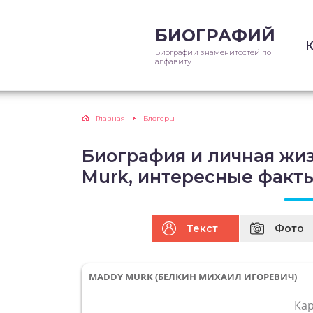
БИОГРАФИЙ
Биографии знаменитостей по
алфавиту
Главная
Блогеры
Биография и личная жи
Murk, интересные факт
Текст
Фото
MADDY MURK (БЕЛКИН МИХАИЛ ИГОРЕВИЧ)
Ка