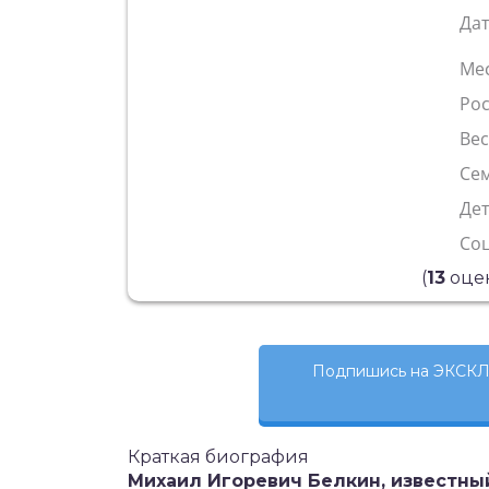
Да
Ме
Рос
Ве
Сем
Де
Со
(
13
оцен
Подпишись на ЭКСКЛ
Краткая биография
Михаил Игоревич Белкин, известны