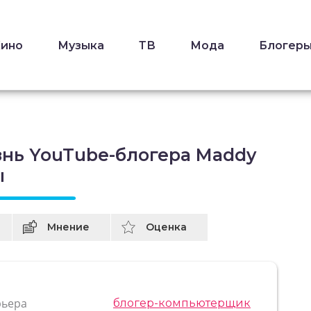
Кино
Музыка
ТВ
Мода
Блогер
знь YouTube-блогера Maddy
ы
Мнение
Оценка
рьера
блогер-компьютерщик