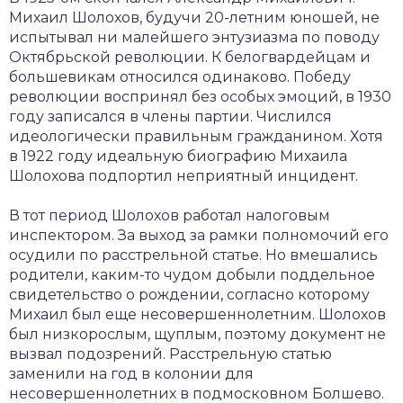
Михаил Шолохов, будучи 20-летним юношей, не
испытывал ни малейшего энтузиазма по поводу
Октябрьской революции. К белогвардейцам и
большевикам относился одинаково. Победу
революции воспринял без особых эмоций, в 1930
году записался в члены партии. Числился
идеологически правильным гражданином. Хотя
в 1922 году идеальную биографию Михаила
Шолохова подпортил неприятный инцидент.
В тот период Шолохов работал налоговым
инспектором. За выход за рамки полномочий его
осудили по расстрельной статье. Но вмешались
родители, каким-то чудом добыли поддельное
свидетельство о рождении, согласно которому
Михаил был еще несовершеннолетним. Шолохов
был низкорослым, щуплым, поэтому документ не
вызвал подозрений. Расстрельную статью
заменили на год в колонии для
несовершеннолетних в подмосковном Болшево.