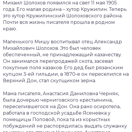
Михаил Шолохов появился на свет 11 мая 1905
года. Его малая родина – хутор Кружилин. Теперь
это хутор Кружилинский Шолоховского района.
Почти вся жизнь писателя прошла в родном
краю.
Маленького Мишу воспитывал отец Александр
Михайлович Шолохов. Это был человек
обеспеченный, не принадлежащий казачеству.
Он занимался перепродажей скота, засевал
покупные поля казаков. Его дед был рязанским
купцом 3-ей гильдии, в 1870-е он переселился на
Верхний Дон, стал скупщиком зерна.
Мама писателя, Анастасия Даниловна Черняк,
была дочерью черниговского крестьянина,
переселившегося на Дон. Она рано осиротела,
работала в господской усадьбе Ясеневка у
помещицы Поповой, пока та из корыстных
побуждений не распорядилась выдать служанку